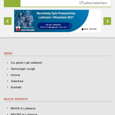
pełny kalendarz
MENU
Co, gdzie i jak załatwić
Samorząd i urząd
Gmina
Sołectwa
Kontakt
NASZE SERWISY
MGOK w Lubawce
MGOPS w Lubawce