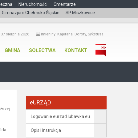
łeczna
Nieruchomości
Cmentarze
Gimnazjum Chełmsko Śląskie
SP Miszkowice
čeština
 07 sierpnia 2026
Imieniny: Kajetana, Doroty, Sykstusa
GMINA
SOŁECTWA
KONTAKT
eURZĄD
ższej
Logowanie eurzad.lubawka.eu
órki
Opis i instrukcja