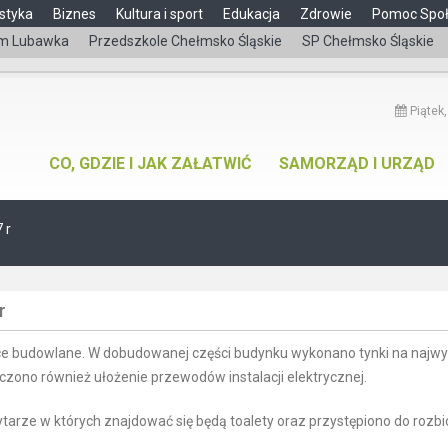
styka
Biznes
Kultura i sport
Edukacja
Zdrowie
Pomoc Spo
m Lubawka
Przedszkole Chełmsko Śląskie
SP Chełmsko Śląskie
Piątek,
CO, GDZIE I JAK ZAŁATWIĆ
SAMORZĄD I URZĄD
 r
r
ce budowlane. W dobudowanej części budynku wykonano tynki na najwy
czono również ułożenie przewodów instalacji elektrycznej.
arze w których znajdować się będą toalety oraz przystępiono do rozbi