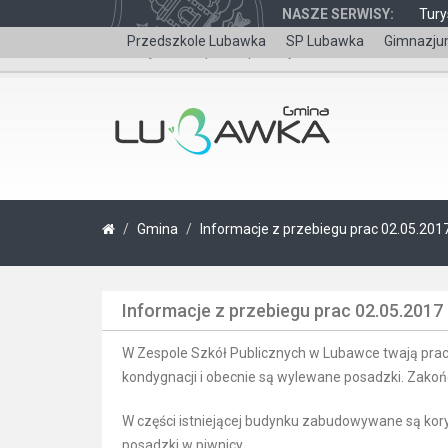
NASZE SERWISY:
Tury
Przedszkole Lubawka
SP Lubawka
Gimnazju
Wersja dla niepełnosprawnych
Gmina
Informacje z przebiegu prac 02.05.2017
Informacje z przebiegu prac 02.05.2017 
W Zespole Szkół Publicznych w Lubawce twają pra
kondygnacji i obecnie są wylewane posadzki. Zakoń
W części istniejącej budynku zabudowywane są koryt
posadzki w piwnicy.