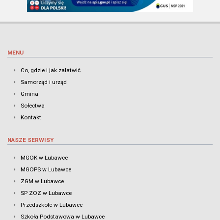
MENU
Co, gdzie i jak załatwić
Samorząd i urząd
Gmina
Sołectwa
Kontakt
NASZE SERWISY
MGOK w Lubawce
MGOPS w Lubawce
ZGM w Lubawce
SP ZOZ w Lubawce
Przedszkole w Lubawce
Szkoła Podstawowa w Lubawce