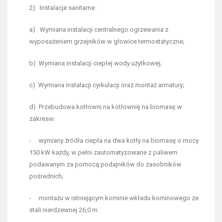
2) Instalacje sanitarne:
a) Wymiana instalacji centralnego ogrzewania z
wyposażeniem grzejników w głowice termostatyczne;
b) Wymiana instalacji ciepłej wody użytkowej;
c) Wymiana instalacji cyrkulacji oraz montaż armatury;
d) Przebudowa kotłowni na kotłownię na biomasę w
zakresie:
- wymiany źródła ciepła na dwa kotły na biomasę o mocy
150 kW każdy, w pełni zautomatyzowane z paliwem
podawanym za pomocą podajników do zasobników
pośrednich;
- montażu w istniejącym kominie wkładu kominowego ze
stali nierdzewnej 26,0 m.