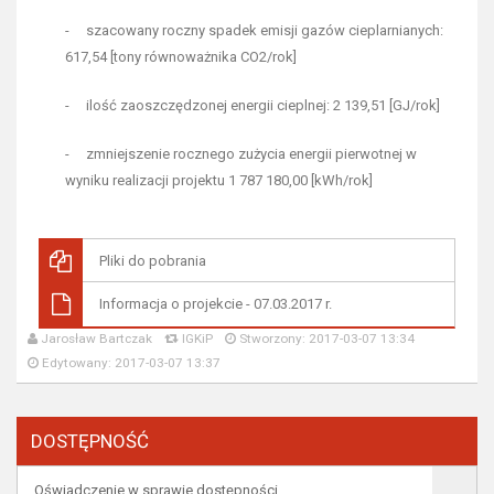
- szacowany roczny spadek emisji gazów cieplarnianych:
617,54 [tony równoważnika CO2/rok]
- ilość zaoszczędzonej energii cieplnej: 2 139,51 [GJ/rok]
- zmniejszenie rocznego zużycia energii pierwotnej w
wyniku realizacji projektu 1 787 180,00 [kWh/rok]
Pliki do pobrania
Informacja o projekcie - 07.03.2017 r.
Jarosław Bartczak
IGKiP
Stworzony: 2017-03-07 13:34
Edytowany: 2017-03-07 13:37
DOSTĘPNOŚĆ
Oświadczenie w sprawie dostępności