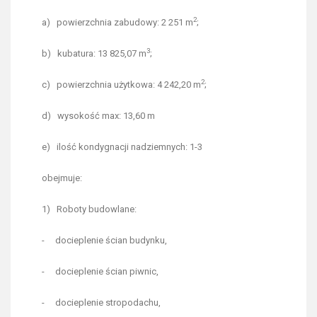
2
a) powierzchnia zabudowy: 2 251 m
;
3
b) kubatura: 13 825,07 m
;
2
c) powierzchnia użytkowa: 4 242,20 m
;
d) wysokość max: 13,60 m
e) ilość kondygnacji nadziemnych: 1-3
obejmuje:
1) Roboty budowlane:
- docieplenie ścian budynku,
- docieplenie ścian piwnic,
- docieplenie stropodachu,