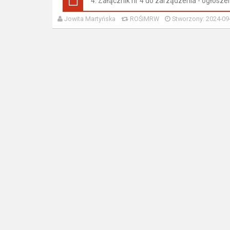
4. Załącznik nr 4 do zarządzenia - ogłosze
Jowita Martyńska
ROŚiMRW
Stworzony: 2024-09