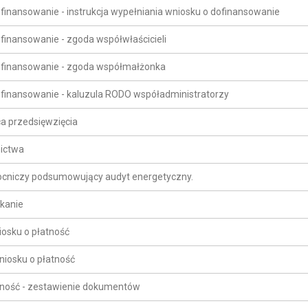
dofinansowanie - instrukcja wypełniania wniosku o dofinansowanie
ofinansowanie - zgoda współwłaścicieli
 dofinansowanie - zgoda współmałżonka
dofinansowanie - kaluzula RODO współadministratorzy
ca przedsięwzięcia
nictwa
mocniczy podsumowujący audyt energetyczny.
zkanie
iosku o płatność
niosku o płatność
atność - zestawienie dokumentów