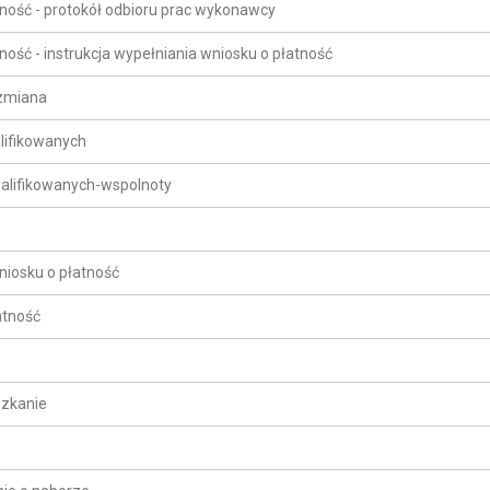
atność - protokół odbioru prac wykonawcy
tność - instrukcja wypełniania wniosku o płatność
-zmiana
lifikowanych
alifikowanych-wspolnoty
niosku o płatność
atność
szkanie