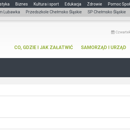
styka
Biznes
Kultura i sport
Edukacja
Zdrowie
Pomoc Spo
m Lubawka
Przedszkole Chełmsko Śląskie
SP Chełmsko Śląskie
Czwartek
CO, GDZIE I JAK ZAŁATWIĆ
SAMORZĄD I URZĄD