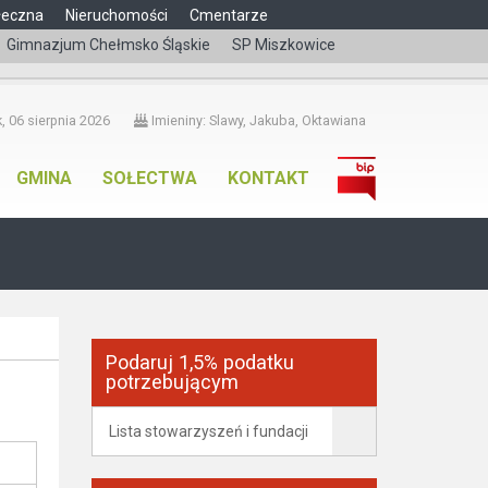
łeczna
Nieruchomości
Cmentarze
Gimnazjum Chełmsko Śląskie
SP Miszkowice
čeština
, 06 sierpnia 2026
Imieniny: Slawy, Jakuba, Oktawiana
GMINA
SOŁECTWA
KONTAKT
Podaruj 1,5% podatku
potrzebującym
Lista stowarzyszeń i fundacji