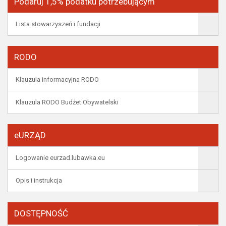
Podaruj 1,5% podatku potrzebującym
Lista stowarzyszeń i fundacji
RODO
Klauzula informacyjna RODO
Klauzula RODO Budżet Obywatelski
eURZĄD
Logowanie eurzad.lubawka.eu
Opis i instrukcja
DOSTĘPNOŚĆ