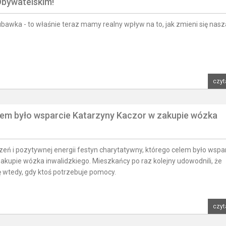
Obywatelskim!
awka - to właśnie teraz mamy realny wpływ na to, jak zmieni się nasz
czyt
lem było wsparcie Katarzyny Kaczor w zakupie wózka
eń i pozytywnej energii festyn charytatywny, którego celem było wspa
akupie wózka inwalidzkiego. Mieszkańcy po raz kolejny udowodnili, że
ę wtedy, gdy ktoś potrzebuje pomocy.
czyt