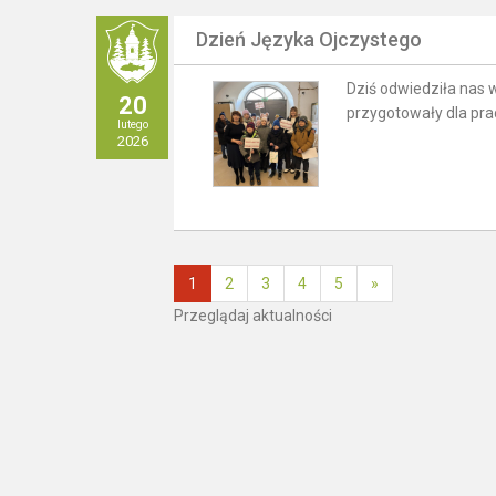
Dzień Języka Ojczystego
Dziś odwiedziła nas 
20
przygotowały dla pra
lutego
2026
1
2
3
4
5
»
Przeglądaj aktualności