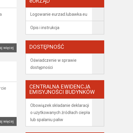
eURZĄD
a
Logowanie eurzad.lubawka.eu
Opis i instrukcja
DOSTĘPNOŚĆ
aj więcej
Oświadczenie w sprawie
dostępności
CENTRALNA EWIDENCJA
rcie
EMISYJNOŚCI BUDYNKÓW
Obowiązek składanie deklaracji
o użytkowanych źródłach ciepła
lub spalaniu paliw
aj więcej