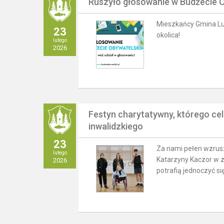
Ruszyło głosowanie w Budżecie 
Mieszkańcy Gmina Lub
23
okolica!
lutego
2026
Festyn charytatywny, którego ce
inwalidzkiego
23
Za nami pełen wzrusz
lutego
Katarzyny Kaczor w z
2026
potrafią jednoczyć si