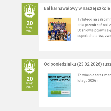
Bal karnawałowy w naszej szkole
17 lutego na sali gi
20
dnia przestrzeń sali 
lutego
Uczniowie pojawili s
2026
superbohaterów, zwier
Od poniedziałku (23.02.2026) ru
To właśnie teraz mam
20
lutego 2026 r.
lutego
2026