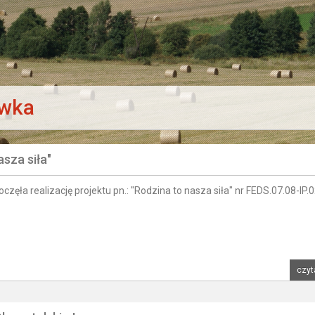
awka
asza siła"
ęła realizację projektu pn.: "Rodzina to nasza siła" nr FEDS.07.08-IP.0
czyt