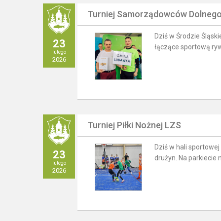
Turniej Samorządowców Dolnego
Dziś w Środzie Śląsk
23
łączące sportową ryw
lutego
2026
Turniej Piłki Nożnej LZS
Dziś w hali sportowe
23
drużyn. Na parkiecie
lutego
2026