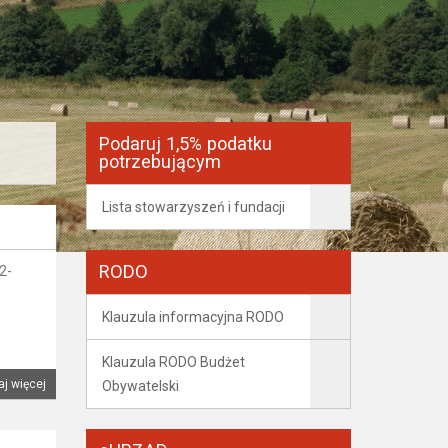
Podaruj 1,5% podatku
potrzebującym
Lista stowarzyszeń i fundacji
RODO
2-
Klauzula informacyjna RODO
Klauzula RODO Budżet
aj więcej
Obywatelski