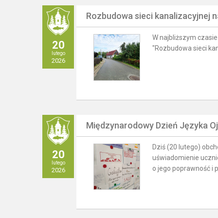
Rozbudowa sieci kanalizacyjnej 
W najbliższym czasie 
20
"Rozbudowa sieci kan
lutego
2026
Międzynarodowy Dzień Języka O
Dziś (20 lutego) obc
20
uświadomienie uczniom
lutego
o jego poprawność i p
2026