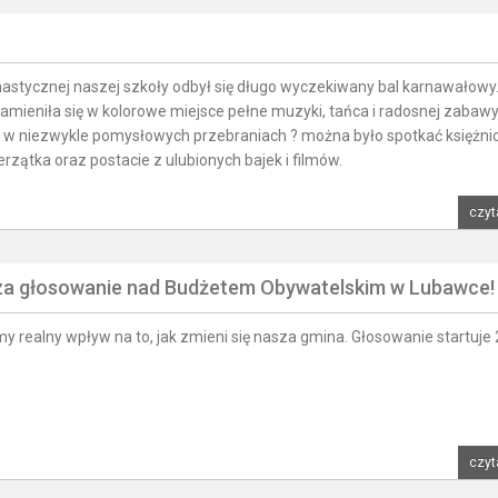
mnastycznej naszej szkoły odbył się długo wyczekiwany bal karnawałowy
zamieniła się w kolorowe miejsce pełne muzyki, tańca i radosnej zabawy
ię w niezwykle pomysłowych przebraniach ? można było spotkać księżnic
zątka oraz postacie z ulubionych bajek i filmów.
czyt
sza głosowanie nad Budżetem Obywatelskim w Lubawce!
y realny wpływ na to, jak zmieni się nasza gmina. Głosowanie startuje 
czyt