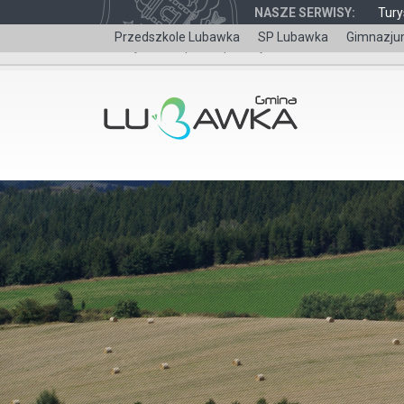
NASZE SERWISY:
Tury
Przedszkole Lubawka
SP Lubawka
Gimnazju
Wersja dla niepełnosprawnych