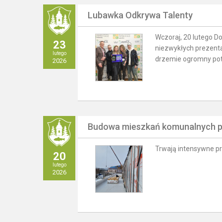
Lubawka Odkrywa Talenty
Wczoraj, 20 lutego Do
23
niezwykłych prezenta
lutego
drzemie ogromny pote
2026
Budowa mieszkań komunalnych pr
Trwają intensywne p
20
lutego
2026