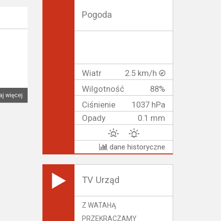
Pogoda
Wiatr
2.5 km/h
Wilgotność
88%
aj więcej
Ciśnienie
1037 hPa
Opady
0.1 mm
dane historyczne
TV Urząd
Z WATAHĄ
PRZEKRACZAMY