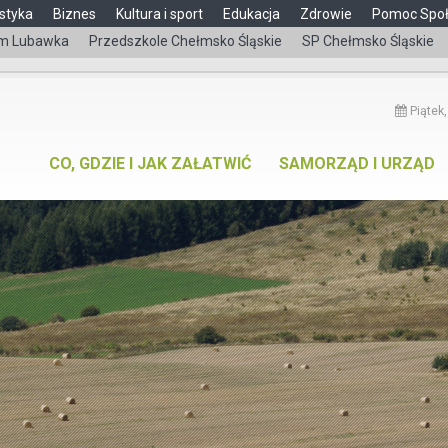
styka
Biznes
Kultura i sport
Edukacja
Zdrowie
Pomoc Spo
m Lubawka
Przedszkole Chełmsko Śląskie
SP Chełmsko Śląskie
Piątek,
CO, GDZIE I JAK ZAŁATWIĆ
SAMORZĄD I URZĄD