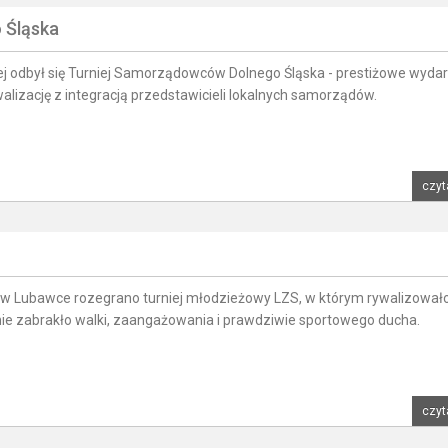
 Śląska
iej odbył się Turniej Samorządowców Dolnego Śląska - prestiżowe wyda
alizację z integracją przedstawicieli lokalnych samorządów.
czyt
j w Lubawce rozegrano turniej młodzieżowy LZS, w którym rywalizowało
 nie zabrakło walki, zaangażowania i prawdziwie sportowego ducha.
czyt