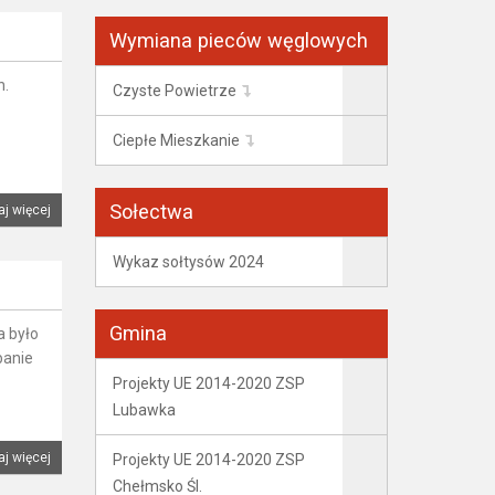
Wymiana pieców węglowych
n.
Czyste Powietrze
Ciepłe Mieszkanie
Sołectwa
aj więcej
Wykaz sołtysów 2024
Gmina
a było
banie
Projekty UE 2014-2020 ZSP
Lubawka
aj więcej
Projekty UE 2014-2020 ZSP
Chełmsko Śl.