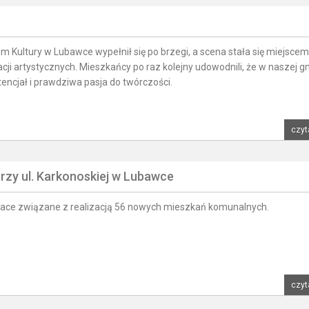
m Kultury w Lubawce wypełnił się po brzegi, a scena stała się miejscem
cji artystycznych. Mieszkańcy po raz kolejny udowodnili, że w naszej g
ncjał i prawdziwa pasja do twórczości.
czyt
zy ul. Karkonoskiej w Lubawce
race związane z realizacją 56 nowych mieszkań komunalnych.
czyt