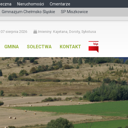
łeczna
Nieruchomości
Cmentarze
Gimnazjum Chełmsko Śląskie
SP Miszkowice
čeština
 07 sierpnia 2026
Imieniny: Kajetana, Doroty, Sykstusa
GMINA
SOŁECTWA
KONTAKT