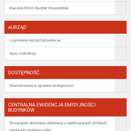
Klauzula RODO Budżet Obywatelski
eURZĄD
Logowanie eurzad.lubawka.eu
Opis i instrukcja
DOSTĘPNOŚĆ
Oświadczenie w sprawie dostępności
CENTRALNA EWIDENCJA EMISYJNOŚCI
BUDYNKÓW
Obowiązek składanie deklaracji o użytkowanych źródłach
ciepła lub spalaniu paliw