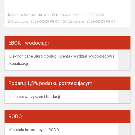
Sandra Burska
WR
Data wydarzenia: 2026-02-23
Stworzony: 2026-02-23 08:00
Edytowany: 2026-02-23 08:08
EBOK - wodociągi
Elektroniczne Biuro Obsługi Klienta - Wydział Wodociągów i
Kanalizacji
Podaruj 1,5% podatku potrzebującym
Lista stowarzyszeń i fundacji
RODO
Klauzula informacyjna RODO