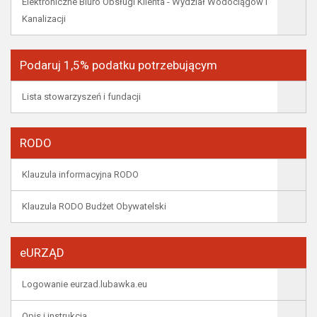
Elektroniczne Biuro Obsługi Klienta - Wydział Wodociągów i
Kanalizacji
Podaruj 1,5% podatku potrzebującym
Lista stowarzyszeń i fundacji
RODO
Klauzula informacyjna RODO
Klauzula RODO Budżet Obywatelski
eURZĄD
Logowanie eurzad.lubawka.eu
Opis i instrukcja