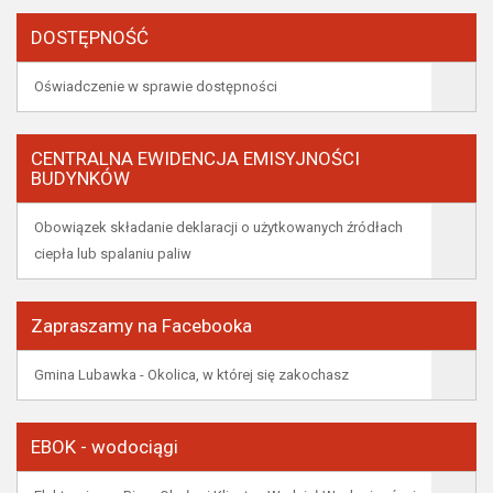
DOSTĘPNOŚĆ
Oświadczenie w sprawie dostępności
CENTRALNA EWIDENCJA EMISYJNOŚCI
BUDYNKÓW
Obowiązek składanie deklaracji o użytkowanych źródłach
ciepła lub spalaniu paliw
Zapraszamy na Facebooka
Gmina Lubawka - Okolica, w której się zakochasz
EBOK - wodociągi