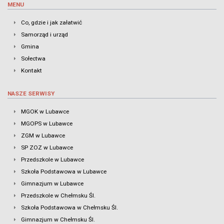
MENU
Co, gdzie i jak załatwić
Samorząd i urząd
Gmina
Sołectwa
Kontakt
NASZE SERWISY
MGOK w Lubawce
MGOPS w Lubawce
ZGM w Lubawce
SP ZOZ w Lubawce
Przedszkole w Lubawce
Szkoła Podstawowa w Lubawce
Gimnazjum w Lubawce
Przedszkole w Chełmsku Śl.
Szkoła Podstawowa w Chełmsku Śl.
Gimnazjum w Chełmsku Śl.