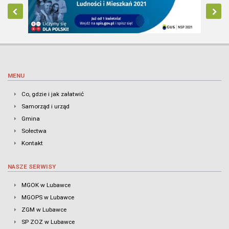
MENU
Co, gdzie i jak załatwić
Samorząd i urząd
Gmina
Sołectwa
Kontakt
NASZE SERWISY
MGOK w Lubawce
MGOPS w Lubawce
ZGM w Lubawce
SP ZOZ w Lubawce