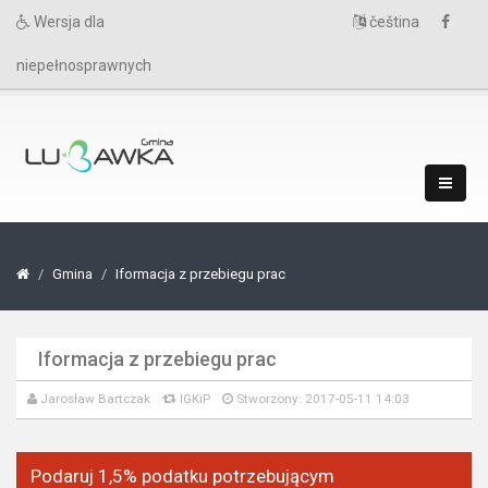
Wersja dla
čeština
niepełnosprawnych
Gmina
Iformacja z przebiegu prac
Iformacja z przebiegu prac
Jarosław Bartczak
IGKiP
Stworzony: 2017-05-11 14:03
Podaruj 1,5% podatku potrzebującym