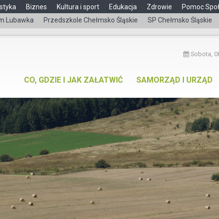
styka
Biznes
Kultura i sport
Edukacja
Zdrowie
Pomoc Spo
m Lubawka
Przedszkole Chełmsko Śląskie
SP Chełmsko Śląskie
Sobota, 08
CO, GDZIE I JAK ZAŁATWIĆ
SAMORZĄD I URZĄD