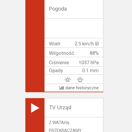
Pogoda
Wiatr
2.5 km/h
Wilgotność
88%
Ciśnienie
1037 hPa
Opady
0.1 mm
dane historyczne
TV Urząd
Z WATAHĄ
PRZEKRACZAMY