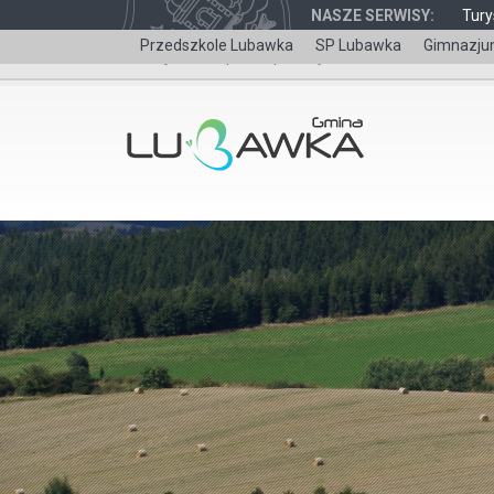
NASZE SERWISY:
Tury
Przedszkole Lubawka
SP Lubawka
Gimnazju
Wersja dla niepełnosprawnych