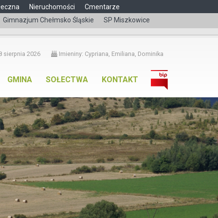
łeczna
Nieruchomości
Cmentarze
Gimnazjum Chełmsko Śląskie
SP Miszkowice
čeština
 sierpnia 2026
Imieniny: Cypriana, Emiliana, Dominika
GMINA
SOŁECTWA
KONTAKT