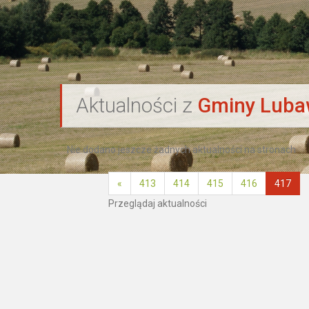
`
Aktualności z
Gminy Lub
Nie dodano jeszcze żadnych aktualności na stronach
«
413
414
415
416
417
Przeglądaj aktualności