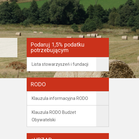
Podaruj 1,5% podatku
potrzebującym
Lista stowarzyszeń i fundacji
RODO
Klauzula informacyjna RODO
Klauzula RODO Budżet
Obywatelski