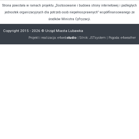
Strona powstała w ramach projektu „Dostosowanie i budowa strony internetowej i podległych
jednostek organizacyjnych dla potrzeb osob niepełnosprawnych” współfinansowanego ze
środków Ministra Cyfryzacji.
Copyright 2015 - 2026 © Urząd Miasta Lubawka
Projekt i realizacja:
e4web
studio
| Silnik:
JSTsystem
| Pogoda:
e4weather