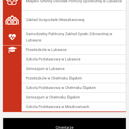
Miejsko Gminny Ośrodek Pomocy Społecznej w Lubawce
Zakład Gospodarki Mieszkaniowej
Samodzielny Publiczny Zakład Opieki Zdrowotnej w
Lubawce
Przedszkole w Lubawce
Szkoła Podstawowa w Lubawce
Gimnazjum w Lubawce
Przedszkole w Chełmsku Śląskim
Szkoła Podstawowa w Chełmsku Śląskim
Gimnazjum w Chełmsku Śląskim
Szkoła Podstawowa w Miszkowicach
Cmentarze