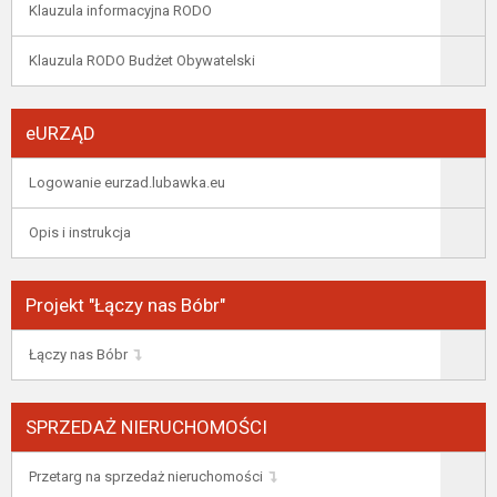
Klauzula informacyjna RODO
Klauzula RODO Budżet Obywatelski
eURZĄD
Logowanie eurzad.lubawka.eu
Opis i instrukcja
Projekt "Łączy nas Bóbr"
Łączy nas Bóbr
SPRZEDAŻ NIERUCHOMOŚCI
Przetarg na sprzedaż nieruchomości