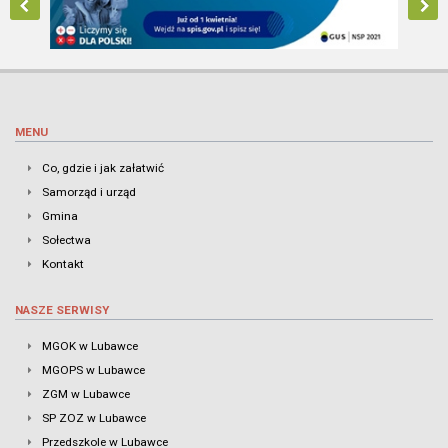
MENU
Co, gdzie i jak załatwić
Samorząd i urząd
Gmina
Sołectwa
Kontakt
NASZE SERWISY
MGOK w Lubawce
MGOPS w Lubawce
ZGM w Lubawce
SP ZOZ w Lubawce
Przedszkole w Lubawce