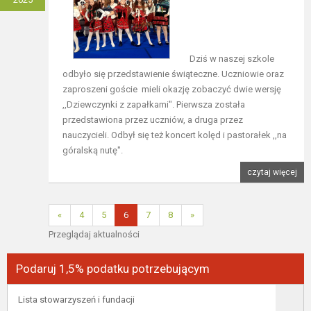
Dziś w naszej szkole
odbyło się przedstawienie świąteczne. Uczniowie oraz
zaproszeni goście mieli okazję zobaczyć dwie wersję
,,Dziewczynki z zapałkami". Pierwsza została
przedstawiona przez uczniów, a druga przez
nauczycieli. Odbył się też koncert kolęd i pastorałek ,,na
góralską nutę".
czytaj więcej
«
4
5
6
7
8
»
Przeglądaj aktualności
Podaruj 1,5% podatku potrzebującym
Lista stowarzyszeń i fundacji