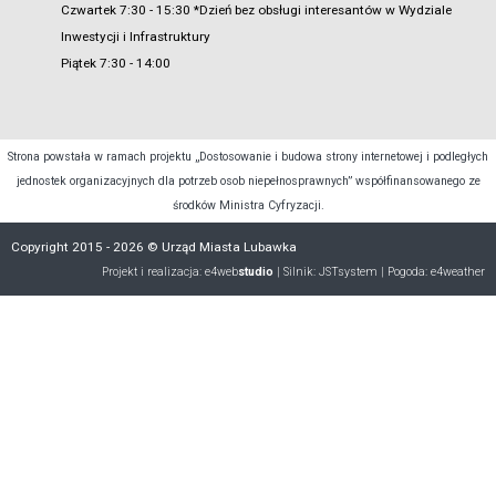
Czwartek 7:30 - 15:30 *Dzień bez obsługi interesantów w Wydziale
Inwestycji i Infrastruktury
Piątek 7:30 - 14:00
Strona powstała w ramach projektu „Dostosowanie i budowa strony internetowej i podległych
jednostek organizacyjnych dla potrzeb osob niepełnosprawnych” współfinansowanego ze
środków Ministra Cyfryzacji.
Copyright 2015 - 2026 © Urząd Miasta Lubawka
Projekt i realizacja:
e4web
studio
| Silnik:
JSTsystem
| Pogoda:
e4weather