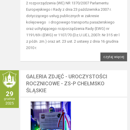
2 rozporządzenia (WE) NR 1370/2007 Parlamentu
Europejskiego i Rady z dnia 23 października 2007 r.
dotyczącego usług publicznych w zakresie
kolejowego i drogowego transportu pasażerskiego
oraz uchylającego rozporządzenia Rady (EWG) nr
1191/69 i (EWG) nr 1107/70 (Dz.U.UE.L.2007r. Nr 315 str l
z późn. zm.) oraz art. 23 ust. 2 ustawy z dnia 16 grudnia
2010 r.
czytaj więcej
GALERIA ZDJĘĆ - UROCZYSTOŚCI
ROCZNICOWE - ZS-P CHEŁMSKO
ŚLĄSKIE
29
grudnia
2025