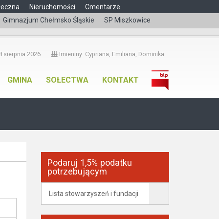
łeczna
Nieruchomości
Cmentarze
Gimnazjum Chełmsko Śląskie
SP Miszkowice
čeština
 sierpnia 2026
Imieniny: Cypriana, Emiliana, Dominika
GMINA
SOŁECTWA
KONTAKT
Podaruj 1,5% podatku
potrzebującym
Lista stowarzyszeń i fundacji