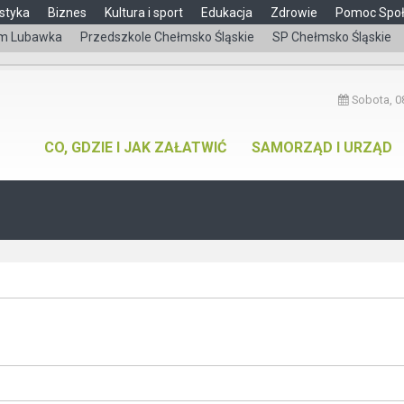
styka
Biznes
Kultura i sport
Edukacja
Zdrowie
Pomoc Spo
m Lubawka
Przedszkole Chełmsko Śląskie
SP Chełmsko Śląskie
Sobota, 08
CO, GDZIE I JAK ZAŁATWIĆ
SAMORZĄD I URZĄD