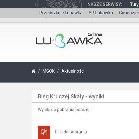
NASZE SERWISY:
Tury
Przedszkole Lubawka
SP Lubawka
Gimnazju
Wersja dla niepełnosprawnych
MGOK
Aktualności
Bieg Kruczej Skały - wyniki
Wyniki do pobrania poniżej:
Pliki do pobrania