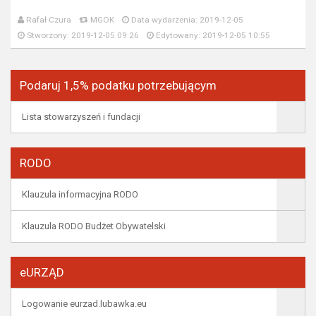
Rafał Czura
MGOK
Data wydarzenia: 2019-12-05
Stworzony: 2019-12-05 09:26
Edytowany: 2019-12-05 10:55
Podaruj 1,5% podatku potrzebującym
Lista stowarzyszeń i fundacji
RODO
Klauzula informacyjna RODO
Klauzula RODO Budżet Obywatelski
eURZĄD
Logowanie eurzad.lubawka.eu