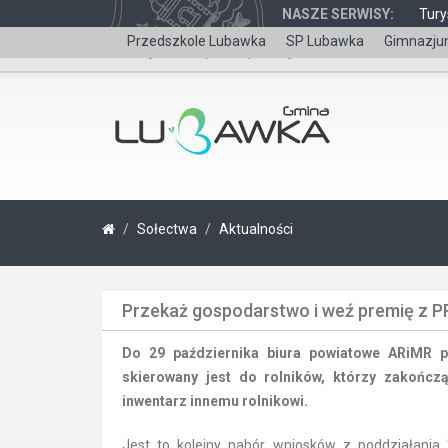
NASZE SERWISY:
Tury
Przedszkole Lubawka
SP Lubawka
Gimnazju
Wersja dla niepełnosprawnych
Sołectwa
Aktualności
Przekaż gospodarstwo i weź premię z 
Do 29 października biura powiatowe ARiMR 
skierowany jest do rolników, którzy zakończą
inwentarz innemu rolnikowi.
Jest to kolejny nabór wniosków z poddziałania 