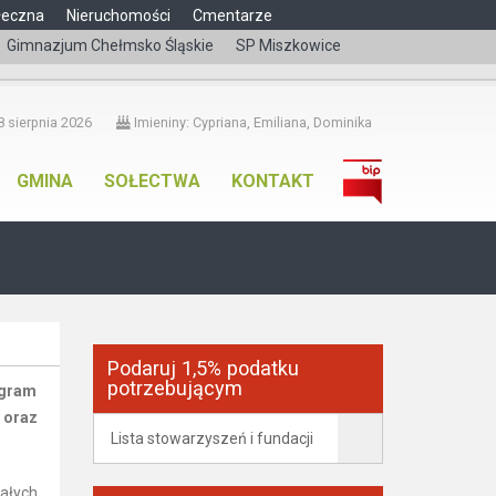
łeczna
Nieruchomości
Cmentarze
Gimnazjum Chełmsko Śląskie
SP Miszkowice
čeština
 sierpnia 2026
Imieniny: Cypriana, Emiliana, Dominika
GMINA
SOŁECTWA
KONTAKT
Podaruj 1,5% podatku
potrzebującym
ogram
 oraz
Lista stowarzyszeń i fundacji
ałych