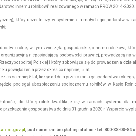
podarstwo innemu rolnikowi" realizowanego w ramach PROW 2014-2020.
zycznej), który uczestniczy w systemie dla małych gospodarstw w r
nki:
rstwo rolne, w tym zwierzęta gospodarskie, innemu rolnikowi, który
ą organizacyjną nieposiadającą osobowości prawnej, prowadzącą na w
Rzeczypospolitej Polskiej i który zobowiąże się do prowadzenia działa
ku powiększenia przez okres co najmniej 5 lat;
rzez co najmniej 5 lat, licząc od dnia przekazania gospodarstwa rolnego;
będzie podlegał ubezpieczeniu społecznemu rolników w Kasie Rolni
atności, do której rolnik kwalifikuje się w ramach systemu dla m
go przekazania gospodarstwa do dnia 31 grudnia 2020 r. Wsparcie wyp
arimr.gov.pl
,
pod numerem bezpłatnej infolinii - tel. 800-38-00-84 