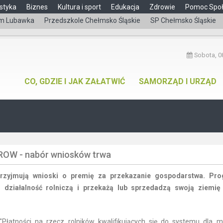
styka
Biznes
Kultura i sport
Edukacja
Zdrowie
Pomoc Spo
m Lubawka
Przedszkole Chełmsko Śląskie
SP Chełmsko Śląskie
Sobota, 08
CO, GDZIE I JAK ZAŁATWIĆ
SAMORZĄD I URZĄD
PROW - nabór wniosków trwa
przyjmują wnioski o premię za przekazanie gospodarstwa. Pr
 działalność rolniczą i przekażą lub sprzedadzą swoją ziemię
"Płatności na rzecz rolników kwalifikujących się do systemu dla m