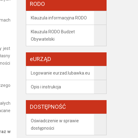
RODO
Klauzula informacyjna RODO
amach
Klauzula RODO Budżet
Obywatelski
 jest
łasny
eURZĄD
lności
Logowanie eurzad.lubawka.eu
czego
Opis i instrukcja
ałych
DOSTĘPNOŚĆ
łacane
Oświadczenie w sprawie
dostępności
oraz w