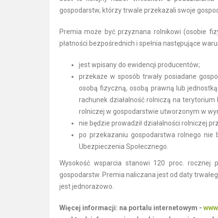
gospodarstw, którzy trwale przekazali swoje gos
Premia może być przyznana rolnikowi (osobie fi
płatności bezpośrednich i spełnia następujące waru
jest wpisany do ewidencji producentów;
przekaże w sposób trwały posiadane gospoda
osobą fizyczną, osobą prawną lub jednostk
rachunek działalność rolniczą na terytorium 
rolniczej w gospodarstwie utworzonym w wyni
nie będzie prowadził działalności rolniczej p
po przekazaniu gospodarstwa rolnego nie 
Ubezpieczenia Społecznego.
Wysokość wsparcia stanowi 120 proc. rocznej pł
gospodarstw. Premia naliczana jest od daty trwałe
jest jednorazowo.
Więcej informacji: na portalu internetowym -
www.