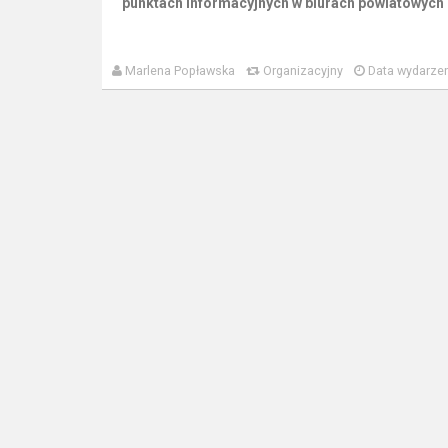
punktach informacyjnych w biurach powiatowych 
Marlena Popławska
Organizacyjny
Data wydarzen