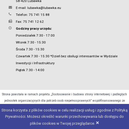
58-420 Lubawka
E-mail:
lubawka@lubawka.eu
Telefon: 75 741 15 88
Fax: 75 741 12 62
Godziny pracy urzędu:
Poniedziałek 7:30 - 17:00
Wtorek 7:30 - 15:30
Środa 7:30 - 15:30
Czwartek 7:30 - 15:30 *Dzień bez obsługi interesantów w Wydziale
Inwestycji i Infrastruktury
Piątek 7:30 - 14:00
Strona powstała w ramach projektu „Dostosowanie i budowa strony internetowej i podległych
jednostek organizacyjnych dla potrzeb osob niepełnosprawnych” współfinansowanego ze
środków Ministra Cyfryzacji.
Strona korzysta z plików cookies w celu realizacji usług i zgodnie z Polityką
Prywatności. Możesz określić warunki przechowywania lub dostępu do
Copyright 2015 - 2026 © Urząd Miasta Lubawka
×
plików cookies w Twojej przeglądarce.
Projekt i realizacja:
e4web
studio
| Silnik:
JSTsystem
| Pogoda:
e4weather