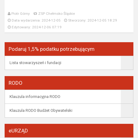
Piotr Górny
ZSP Chełmsko Śląskie
Data wydarzenia: 2024-12-05
Stworzony: 2024-12-05 18:29
Edytowany: 2024-12-06 07:19
Podaruj 1,5% podatku potrzebującym
Lista stowarzyszeń i fundacji
RODO
Klauzula informacyjna RODO
Klauzula RODO Budżet Obywatelski
eURZĄD