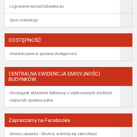
Logowanie eurzad.lubawka.eu
Opis i instrukcja
DOSTĘPNOŚĆ
Oświadczenie w sprawie dostępności
CENTRALNA EWIDENCJA EMISYJNOŚCI
BUDYNKÓW
Obowiązek składanie deklaracji o użytkowanych źródłach
ciepła lub spalaniu paliw
Zapraszamy na Facebooka
Gmina Lubawka - Okolica, w której się zakochasz