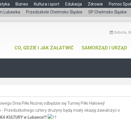
styka
Biznes
Kultura i sport
Edukacja
Zdrowie
Pomoc Spo
m Lubawka
Przedszkole Chełmsko Śląskie
SP Chełmsko Śląskie
Sobota, 08
CO, GDZIE I JAK ZAŁATWIĆ
SAMORZĄD I URZĄD
ego Dnia Piłki Nożnej odbędzie się Turniej Piłki Halowej!
o - Przedszkolnego cztery drużyny będą miały okazję zawalczyć o
A KULTURY w Lubawce!!!