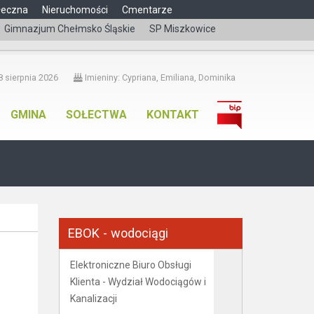
łeczna
Nieruchomości
Cmentarze
Gimnazjum Chełmsko Śląskie
SP Miszkowice
čeština
 sierpnia 2026
Imieniny: Cypriana, Emiliana, Dominika
GMINA
SOŁECTWA
KONTAKT
EBOK - wodociągi
Elektroniczne Biuro Obsługi
Klienta - Wydział Wodociągów i
Kanalizacji