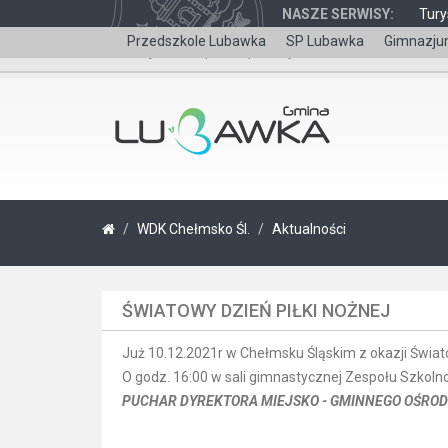
NASZE SERWISY:
Tury
Przedszkole Lubawka
SP Lubawka
Gimnazju
Wersja dla niepełnosprawnych
WDK Chełmsko Śl.
Aktualności
ŚWIATOWY DZIEŃ PIŁKI NOŻNEJ
Już 10.12.2021r w Chełmsku Śląskim z okazji Światow
O godz. 16:00 w sali gimnastycznej Zespołu Szkoln
PUCHAR DYREKTORA MIEJSKO - GMINNEGO OŚRODK