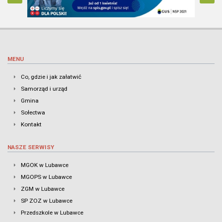
MENU
Co, gdzie i jak załatwić
Samorząd i urząd
Gmina
Sołectwa
Kontakt
NASZE SERWISY
MGOK w Lubawce
MGOPS w Lubawce
ZGM w Lubawce
SP ZOZ w Lubawce
Przedszkole w Lubawce