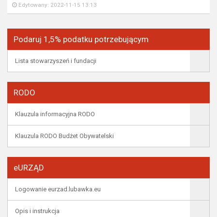
Edytowany: 2022-11-15 13:13
Podaruj 1,5% podatku potrzebującym
Lista stowarzyszeń i fundacji
RODO
Klauzula informacyjna RODO
Klauzula RODO Budżet Obywatelski
eURZĄD
Logowanie eurzad.lubawka.eu
Opis i instrukcja