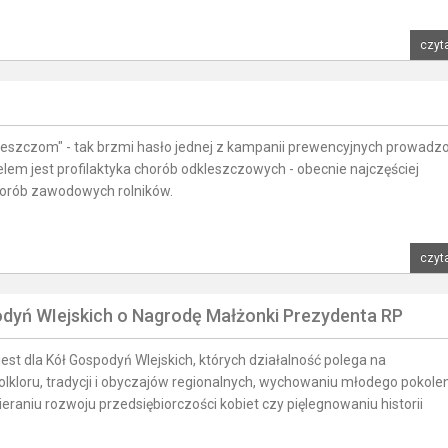
czyta
 kleszczom" - tak brzmi hasło jednej z kampanii prewencyjnych prowadz
elem jest profilaktyka chorób odkleszczowych - obecnie najczęściej
rób zawodowych rolników.
czyta
podyń WIejskich o Nagrodę Małżonki Prezydenta RP
est dla Kół Gospodyń WIejskich, których działalność polega na
lkloru, tradycji i obyczajów regionalnych, wychowaniu młodego pokole
raniu rozwoju przedsiębiorczości kobiet czy pięlegnowaniu historii