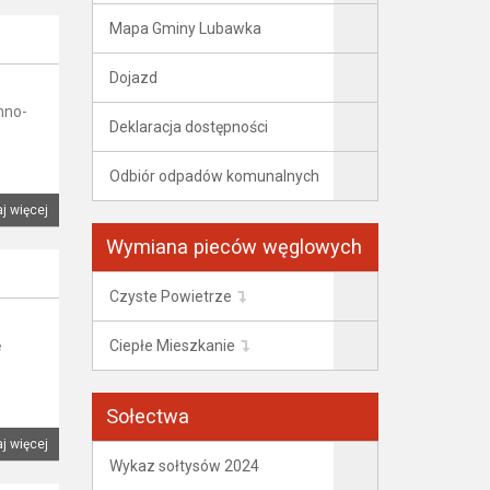
Mapa Gminy Lubawka
Dojazd
nno-
Deklaracja dostępności
Odbiór odpadów komunalnych
j więcej
Wymiana pieców węglowych
Czyste Powietrze
Ciepłe Mieszkanie
ę
Sołectwa
j więcej
Wykaz sołtysów 2024