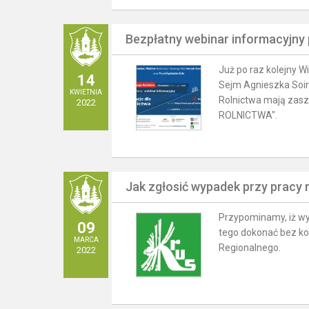
Bezpłatny webinar informacyjn
Już po raz kolejny W
14
Sejm Agnieszka Soin 
KWIETNIA
Rolnictwa mają zasz
2022
ROLNICTWA".
Jak zgłosić wypadek przy pracy 
Przypominamy, iż wy
09
tego dokonać bez ko
MARCA
Regionalnego.
2022