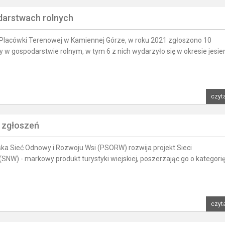
darstwach rolnych
a Placówki Terenowej w Kamiennej Górze, w roku 2021 zgłoszono 10
w gospodarstwie rolnym, w tym 6 z nich wydarzyło się w okresie jesie
czyta
r zgłoszeń
ka Sieć Odnowy i Rozwoju Wsi (PSORW) rozwija projekt Sieci
SNW) - markowy produkt turystyki wiejskiej, poszerzając go o kategori
czyta