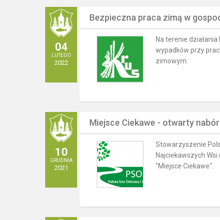
Bezpieczna praca zimą w gospo
Na terenie działani
04
wypadków przy pracy 
LUTEGO
zimowym.
2022
Miejsce Ciekawe - otwarty nabó
Stowarzyszenie Pols
10
Najciekawszych Wsi (
GRUDNIA
"Miejsce Ciekawe".
2021