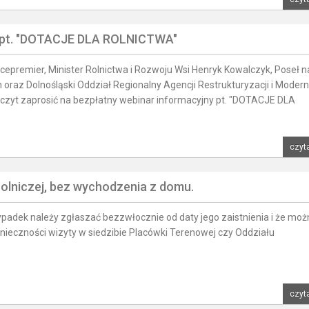
y pt. "DOTACJE DLA ROLNICTWA"
icepremier, Minister Rolnictwa i Rozwoju Wsi Henryk Kowalczyk, Poseł n
oraz Dolnośląski Oddział Regionalny Agencji Restrukturyzacji i Moderni
czyt zaprosić na bezpłatny webinar informacyjny pt. "DOTACJE DLA
czyta
rolniczej, bez wychodzenia z domu.
padek należy zgłaszać bezzwłocznie od daty jego zaistnienia i że moż
nieczności wizyty w siedzibie Placówki Terenowej czy Oddziału
czyta