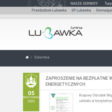
NASZE SERWISY:
Tury
Przedszkole Lubawka
SP Lubawka
Gimnazju
Wersja dla niepełnosprawnych
Sołectwa
ZAPROSZENIE NA BEZPŁATNE 
ENERGETYCZNYCH
05
Krajowy Ośrodek Wsp
PAŹDZIERNIKA
udziału w bezpłatny
2023