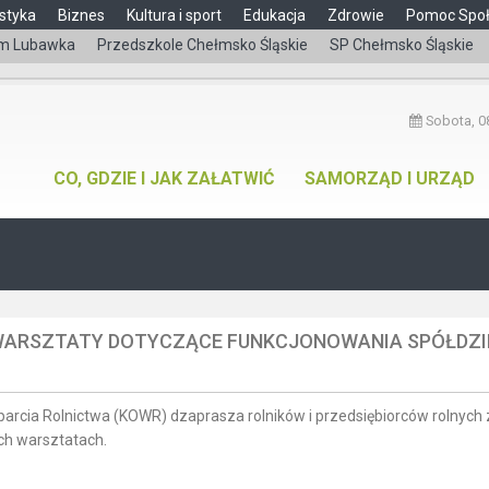
styka
Biznes
Kultura i sport
Edukacja
Zdrowie
Pomoc Spo
m Lubawka
Przedszkole Chełmsko Śląskie
SP Chełmsko Śląskie
Sobota, 08
CO, GDZIE I JAK ZAŁATWIĆ
SAMORZĄD I URZĄD
WARSZTATY DOTYCZĄCE FUNKCJONOWANIA SPÓŁDZI
arcia Rolnictwa (KOWR) dzaprasza rolników i przedsiębiorców rolnych 
ch warsztatach.