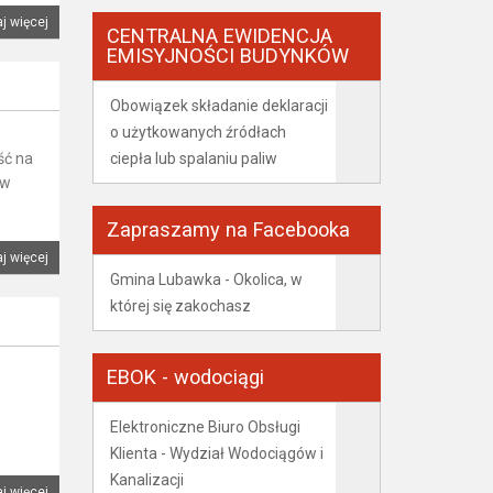
j więcej
CENTRALNA EWIDENCJA
EMISYJNOŚCI BUDYNKÓW
Obowiązek składanie deklaracji
o użytkowanych źródłach
ciepła lub spalaniu paliw
ść na
 w
Zapraszamy na Facebooka
j więcej
Gmina Lubawka - Okolica, w
której się zakochasz
EBOK - wodociągi
Elektroniczne Biuro Obsługi
Klienta - Wydział Wodociągów i
Kanalizacji
j więcej