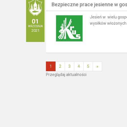
Bezpieczne prace jesienne w go
Jesień w wielu gosp
01
wysiłków włożonych 
WRZEŚNIA
2021
1
2
3
4
5
»
Przeglądaj aktualności