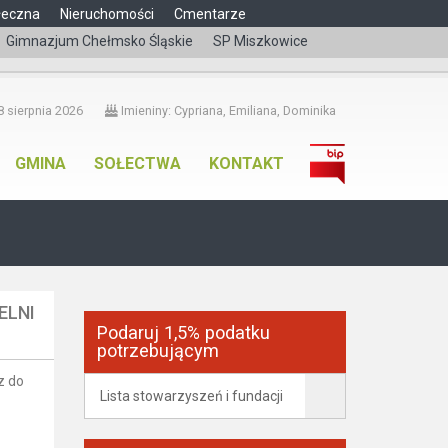
łeczna
Nieruchomości
Cmentarze
Gimnazjum Chełmsko Śląskie
SP Miszkowice
čeština
 sierpnia 2026
Imieniny: Cypriana, Emiliana, Dominika
GMINA
SOŁECTWA
KONTAKT
ELNI
Podaruj 1,5% podatku
potrzebującym
z do
Lista stowarzyszeń i fundacji