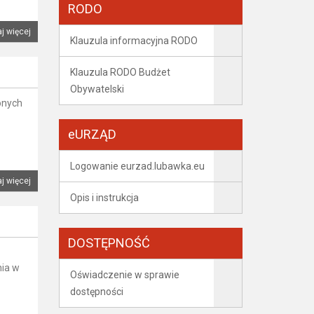
RODO
j więcej
Klauzula informacyjna RODO
Klauzula RODO Budżet
Obywatelski
onych
eURZĄD
Logowanie eurzad.lubawka.eu
j więcej
Opis i instrukcja
DOSTĘPNOŚĆ
nia w
Oświadczenie w sprawie
dostępności