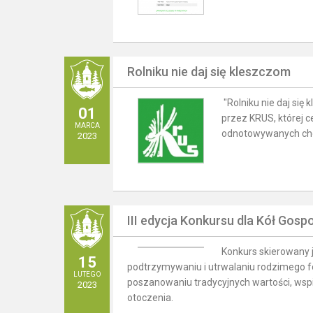
Rolniku nie daj się kleszczom
"Rolniku nie daj się
01
przez KRUS, której c
MARCA
odnotowywanych cho
2023
III edycja Konkursu dla Kół Gos
Konkurs skierowany j
15
podtrzymywaniu i utrwalaniu rodzimego fo
LUTEGO
poszanowaniu tradycyjnych wartości, wspie
2023
otoczenia.