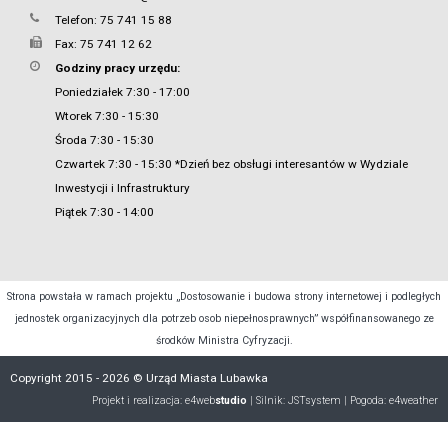
Telefon: 75 741 15 88
Fax: 75 741 12 62
Godziny pracy urzędu:
Poniedziałek 7:30 - 17:00
Wtorek 7:30 - 15:30
Środa 7:30 - 15:30
Czwartek 7:30 - 15:30 *Dzień bez obsługi interesantów w Wydziale
Inwestycji i Infrastruktury
Piątek 7:30 - 14:00
Strona powstała w ramach projektu „Dostosowanie i budowa strony internetowej i podległych
jednostek organizacyjnych dla potrzeb osob niepełnosprawnych” współfinansowanego ze
środków Ministra Cyfryzacji.
Copyright 2015 - 2026 © Urząd Miasta Lubawka
Projekt i realizacja:
e4web
studio
| Silnik:
JSTsystem
| Pogoda:
e4weather