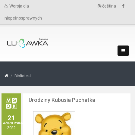
Wersja dla
čeština
niepełnosprawnych
Biblioteki
Urodziny Kubusia Puchatka
21
PAŹDZIERNIKA
2022