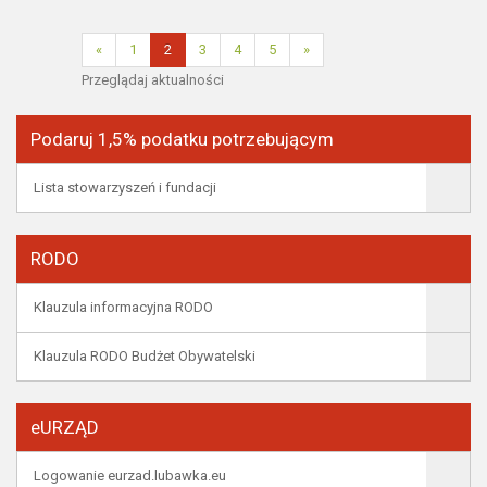
«
1
2
3
4
5
»
Przeglądaj aktualności
Podaruj 1,5% podatku potrzebującym
Lista stowarzyszeń i fundacji
RODO
Klauzula informacyjna RODO
Klauzula RODO Budżet Obywatelski
eURZĄD
Logowanie eurzad.lubawka.eu