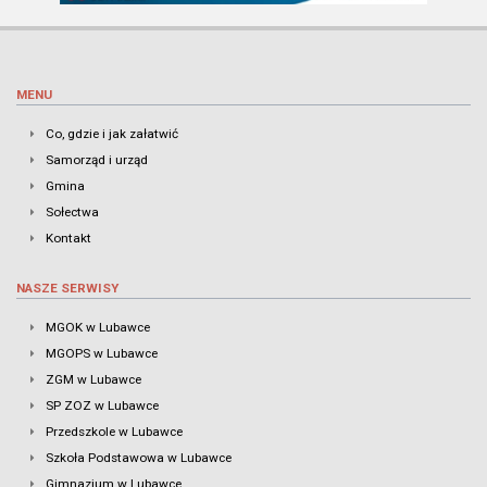
MENU
Co, gdzie i jak załatwić
Samorząd i urząd
Gmina
Sołectwa
Kontakt
NASZE SERWISY
MGOK w Lubawce
MGOPS w Lubawce
ZGM w Lubawce
SP ZOZ w Lubawce
Przedszkole w Lubawce
Szkoła Podstawowa w Lubawce
Gimnazjum w Lubawce