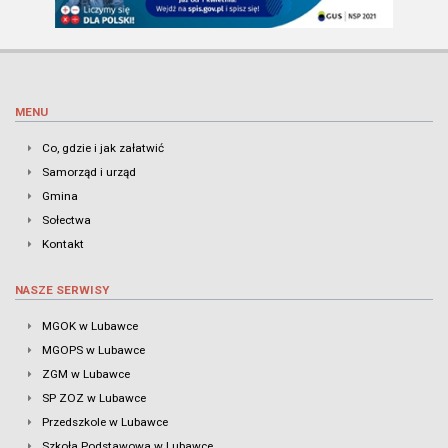
MENU
Co, gdzie i jak załatwić
Samorząd i urząd
Gmina
Sołectwa
Kontakt
NASZE SERWISY
MGOK w Lubawce
MGOPS w Lubawce
ZGM w Lubawce
SP ZOZ w Lubawce
Przedszkole w Lubawce
Szkoła Podstawowa w Lubawce