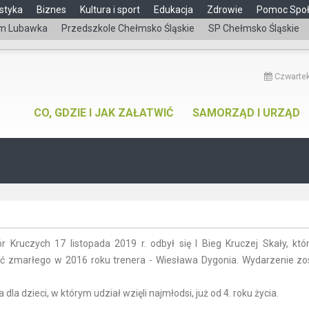
styka
Biznes
Kultura i sport
Edukacja
Zdrowie
Pomoc Spo
m Lubawka
Przedszkole Chełmsko Śląskie
SP Chełmsko Śląskie
Czwartek
CO, GDZIE I JAK ZAŁATWIĆ
SAMORZĄD I URZĄD
ruczych 17 listopada 2019 r. odbył się I Bieg Kruczej Skały, któr
 zmarłego w 2016 roku trenera - Wiesława Dygonia. Wydarzenie zo
la dzieci, w którym udział wzięli najmłodsi, już od 4. roku życia.