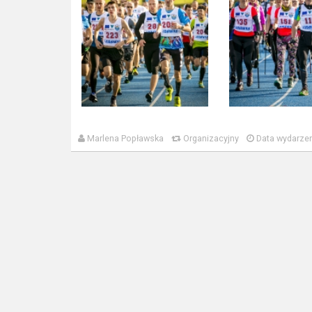
Marlena Popławska
Organizacyjny
Data wydarzen