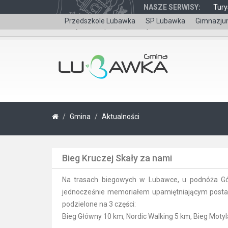
NASZE SERWISY:
Tury
Przedszkole Lubawka
SP Lubawka
Gimnazju
Wersja dla niepełnosprawnych
Gmina
Aktualności
Bieg Kruczej Skały za nami
Na trasach biegowych w Lubawce, u podnóża Gór K
jednocześnie memoriałem upamiętniającym postać
podzielone na 3 części:
Bieg Główny 10 km, Nordic Walking 5 km, Bieg Motyla d