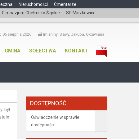
łeczna
Nieruchomości
Cmentarze
Gimnazjum Chełmsko Śląskie
SP Miszkowice
čeština
, 06 sierpnia 2026
Imieniny: Slawy, Jakuba, Oktawiana
GMINA
SOŁECTWA
KONTAKT
DOSTĘPNOŚĆ
y był
stało
Oświadczenie w sprawie
dostępności