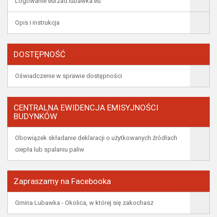
Logowanie eurzad.lubawka.eu
Opis i instrukcja
DOSTĘPNOŚĆ
Oświadczenie w sprawie dostępności
CENTRALNA EWIDENCJA EMISYJNOŚCI
BUDYNKÓW
Obowiązek składanie deklaracji o użytkowanych źródłach
ciepła lub spalaniu paliw
Zapraszamy na Facebooka
Gmina Lubawka - Okolica, w której się zakochasz