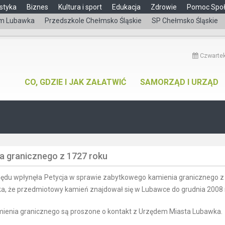
styka
Biznes
Kultura i sport
Edukacja
Zdrowie
Pomoc Spo
m Lubawka
Przedszkole Chełmsko Śląskie
SP Chełmsko Śląskie
Czwartek
CO, GDZIE I JAK ZAŁATWIĆ
SAMORZĄD I URZĄD
a granicznego z 1727 roku
Urzędu wpłynęła Petycja w sprawie zabytkowego kamienia granicznego 
ka, że przedmiotowy kamień znajdował się w Lubawce do grudnia 2008 
amienia granicznego są proszone o kontakt z Urzędem Miasta Lubawka.