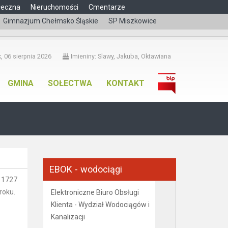
łeczna
Nieruchomości
Cmentarze
Gimnazjum Chełmsko Śląskie
SP Miszkowice
čeština
, 06 sierpnia 2026
Imieniny: Slawy, Jakuba, Oktawiana
GMINA
SOŁECTWA
KONTAKT
EBOK - wodociągi
z 1727
roku.
Elektroniczne Biuro Obsługi
Klienta - Wydział Wodociągów i
Kanalizacji