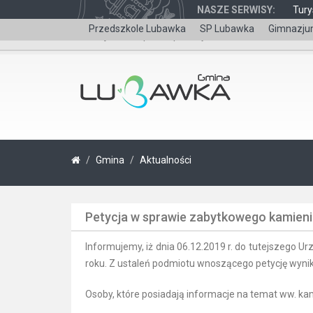
NASZE SERWISY:
Tury
Przedszkole Lubawka
SP Lubawka
Gimnazju
Wersja dla niepełnosprawnych
Gmina
Aktualności
Petycja w sprawie zabytkowego kamieni
Informujemy, iż dnia 06.12.2019 r. do tutejszego 
roku. Z ustaleń podmiotu wnoszącego petycję wyni
Osoby, które posiadają informacje na temat ww. k