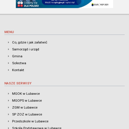
MENU
Co, gdzie i jak załatwić
Samorząd i urząd
Gmina
Sołectwa
Kontakt
NASZE SERWISY
MGOK w Lubawce
MGOPS w Lubawce
ZGM w Lubawce
SP ZOZ w Lubawce
Przedszkole w Lubawce
Szkoła Podstawowa w Lubawce