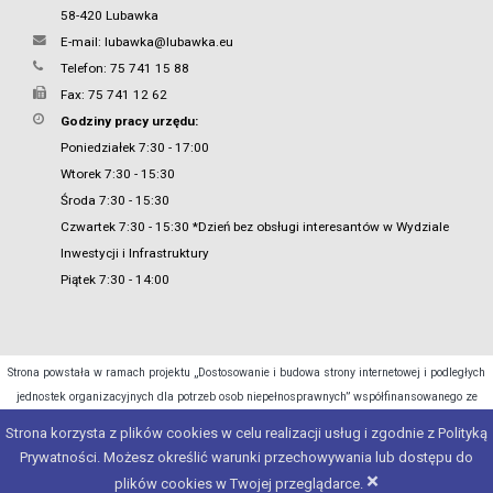
58-420 Lubawka
E-mail:
lubawka@lubawka.eu
Telefon: 75 741 15 88
Fax: 75 741 12 62
Godziny pracy urzędu:
Poniedziałek 7:30 - 17:00
Wtorek 7:30 - 15:30
Środa 7:30 - 15:30
Czwartek 7:30 - 15:30 *Dzień bez obsługi interesantów w Wydziale
Inwestycji i Infrastruktury
Piątek 7:30 - 14:00
Strona powstała w ramach projektu „Dostosowanie i budowa strony internetowej i podległych
jednostek organizacyjnych dla potrzeb osob niepełnosprawnych” współfinansowanego ze
środków Ministra Cyfryzacji.
Strona korzysta z plików cookies w celu realizacji usług i zgodnie z Polityką
Prywatności. Możesz określić warunki przechowywania lub dostępu do
Copyright 2015 - 2026 © Urząd Miasta Lubawka
×
plików cookies w Twojej przeglądarce.
Projekt i realizacja:
e4web
studio
| Silnik:
JSTsystem
| Pogoda:
e4weather