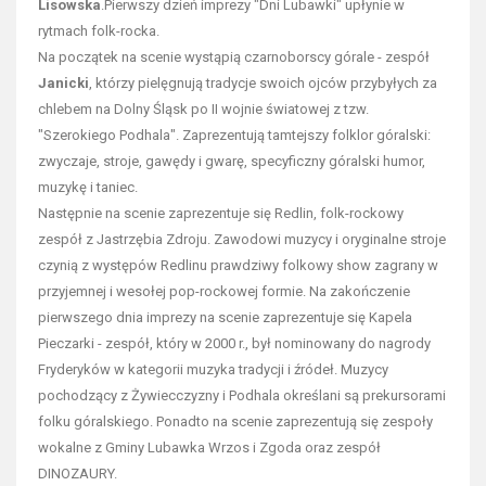
Lisowska
.Pierwszy dzień imprezy "Dni Lubawki" upłynie w
rytmach folk-rocka.
Na początek na scenie wystąpią czarnoborscy górale - zespół
Janicki
, którzy pielęgnują tradycje swoich ojców przybyłych za
chlebem na Dolny Śląsk po II wojnie światowej z tzw.
"Szerokiego Podhala". Zaprezentują tamtejszy folklor góralski:
zwyczaje, stroje, gawędy i gwarę, specyficzny góralski humor,
muzykę i taniec.
Następnie na scenie zaprezentuje się Redlin, folk-rockowy
zespół z Jastrzębia Zdroju. Zawodowi muzycy i oryginalne stroje
czynią z występów Redlinu prawdziwy folkowy show zagrany w
przyjemnej i wesołej pop-rockowej formie. Na zakończenie
pierwszego dnia imprezy na scenie zaprezentuje się Kapela
Pieczarki - zespół, który w 2000 r., był nominowany do nagrody
Fryderyków w kategorii muzyka tradycji i źródeł. Muzycy
pochodzący z Żywiecczyzny i Podhala określani są prekursorami
folku góralskiego. Ponadto na scenie zaprezentują się zespoły
wokalne z Gminy Lubawka Wrzos i Zgoda oraz zespół
DINOZAURY.