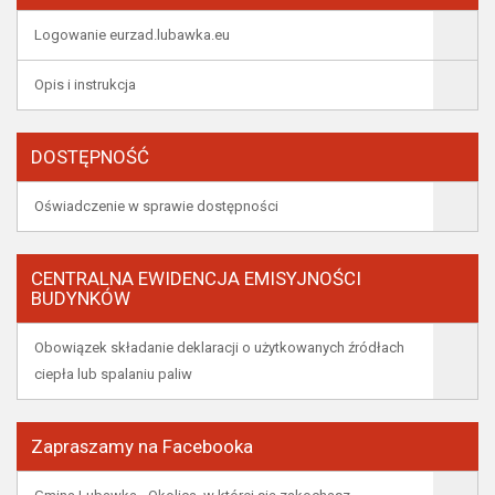
Logowanie eurzad.lubawka.eu
Opis i instrukcja
DOSTĘPNOŚĆ
Oświadczenie w sprawie dostępności
CENTRALNA EWIDENCJA EMISYJNOŚCI
BUDYNKÓW
Obowiązek składanie deklaracji o użytkowanych źródłach
ciepła lub spalaniu paliw
Zapraszamy na Facebooka