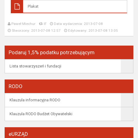
Plakat
Paweł Miechur
IF
Data wydarzenia: 2013-07-08
Stworzony: 2013-07-08 12:57
Edytowany: 2013-07-08 13:05
Podaruj 1,5% podatku potrzebującym
Lista stowarzyszeń i fundacji
RODO
Klauzula informacyjna RODO
Klauzula RODO Budżet Obywatelski
eURZĄD