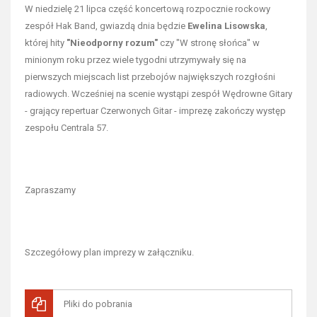
W niedzielę 21 lipca część koncertową rozpocznie rockowy
zespół Hak Band, gwiazdą dnia będzie
Ewelina Lisowska
,
której hity
"Nieodporny rozum"
czy "W stronę słońca" w
minionym roku przez wiele tygodni utrzymywały się na
pierwszych miejscach list przebojów największych rozgłośni
radiowych. Wcześniej na scenie wystąpi zespół Wędrowne Gitary
- grający repertuar Czerwonych Gitar - imprezę zakończy występ
zespołu Centrala 57.
Zapraszamy
Szczegółowy plan imprezy w załączniku.
Pliki do pobrania