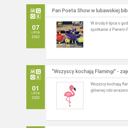
Pan Poeta Show w lubawskiej bib
W środę 6 lipca o go
07
spotkanie z Panem Po
LIPCA
2022
"Wszyscy kochają Flamingi" - zaj
Wszyscy kochają flami
01
głównej robi wrażeni
LIPCA
2022