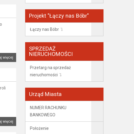
Projekt "Łączy nas Bóbr"
to
Łączy nas Bóbr
SPRZEDAŻ
NIERUCHOMOŚCI
j więcej
Przetarg na sprzedaż
nieruchomości
roli
Urząd Miasta
NUMER RACHUNKU
BANKOWEGO
j więcej
Położenie