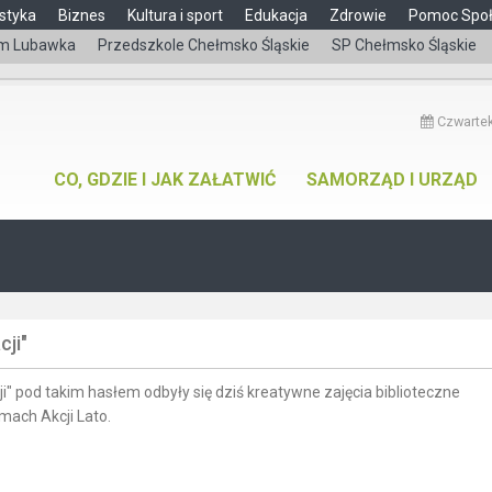
styka
Biznes
Kultura i sport
Edukacja
Zdrowie
Pomoc Spo
m Lubawka
Przedszkole Chełmsko Śląskie
SP Chełmsko Śląskie
Czwartek
CO, GDZIE I JAK ZAŁATWIĆ
SAMORZĄD I URZĄD
cji"
" pod takim hasłem odbyły się dziś kreatywne zajęcia biblioteczne
ach Akcji Lato.