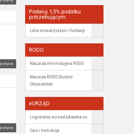
Podaruj 1,5% podatku
potrzebującym
Lista stowarzyszeń i fundacji
RODO
Klauzula informacyjna RODO
j więcej
Klauzula RODO Budżet
Obywatelski
eURZĄD
Logowanie eurzad.lubawka.eu
j więcej
Opis i instrukcja