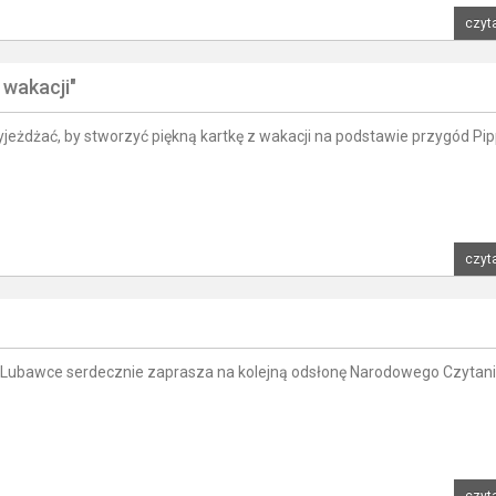
czyta
 wakacji"
yjeżdżać, by stworzyć piękną kartkę z wakacji na podstawie przygód Pip
czyta
 Lubawce serdecznie zaprasza na kolejną odsłonę Narodowego Czytani
czyta