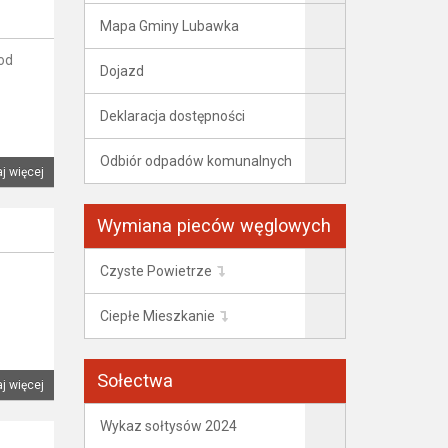
Mapa Gminy Lubawka
od
Dojazd
Deklaracja dostępności
Odbiór odpadów komunalnych
j więcej
Wymiana pieców węglowych
Czyste Powietrze
Ciepłe Mieszkanie
Sołectwa
j więcej
Wykaz sołtysów 2024