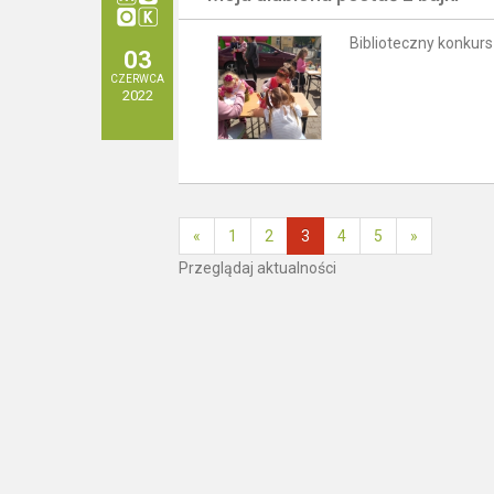
Biblioteczny konkur
03
CZERWCA
2022
«
1
2
3
4
5
»
Przeglądaj aktualności