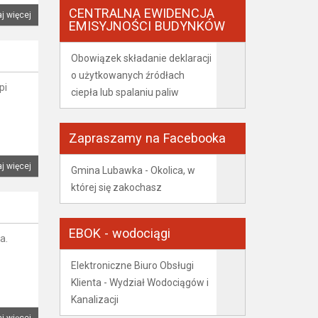
CENTRALNA EWIDENCJA
j więcej
EMISYJNOŚCI BUDYNKÓW
Obowiązek składanie deklaracji
o użytkowanych źródłach
pi
ciepła lub spalaniu paliw
Zapraszamy na Facebooka
j więcej
Gmina Lubawka - Okolica, w
której się zakochasz
EBOK - wodociągi
a.
Elektroniczne Biuro Obsługi
Klienta - Wydział Wodociągów i
Kanalizacji
j więcej