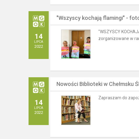
"Wszyscy kochają flamingi" - fot
"WSZYSCY KOCHAJĄ FL
14
zorganizowane w ra
LIPCA
2022
Nowości Biblioteki w Chełmsku Ś
Zapraszam do zapoz
14
LIPCA
2022