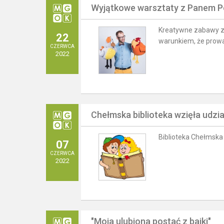
Wyjątkowe warsztaty z Panem Po
Kreatywne zabawy z 
22
warunkiem, że prowa
CZERWCA
2022
Chełmska biblioteka wzięła udzia
Biblioteka Chełmska
07
CZERWCA
2022
"Moja ulubiona postać z bajki"