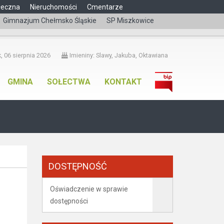
łeczna
Nieruchomości
Cmentarze
Gimnazjum Chełmsko Śląskie
SP Miszkowice
čeština
, 06 sierpnia 2026
Imieniny: Slawy, Jakuba, Oktawiana
GMINA
SOŁECTWA
KONTAKT
DOSTĘPNOŚĆ
Oświadczenie w sprawie
dostępności