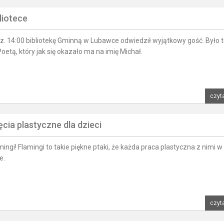
liotece
dz. 14:00 bibliotekę Gminną w Lubawce odwiedził wyjątkowy gość. Było 
etą, który jak się okazało ma na imię Michał.
czyta
ęcia plastyczne dla dzieci
ngi! Flamingi to takie piękne ptaki, że każda praca plastyczna z nimi w 
e.
czyta