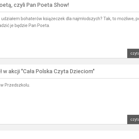
etą, czyli Pan Poeta Show!
udziałem bohaterów książeczek dla najmłodszych? Tak, to możliwe, p
dzić je będzie Pan Poeta.
czyta
ł w akcji "Cała Polska Czyta Dzieciom"
 w Przedszkolu.
czyta