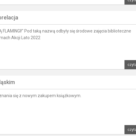
orelacja
AMINGI!" Pod taką nazwą odbyły się środowe zajęcia biblioteczne
mach Akcji Lato 2022
czyta
ląskim
nania się z nowym zakupem książkowym.
czyta