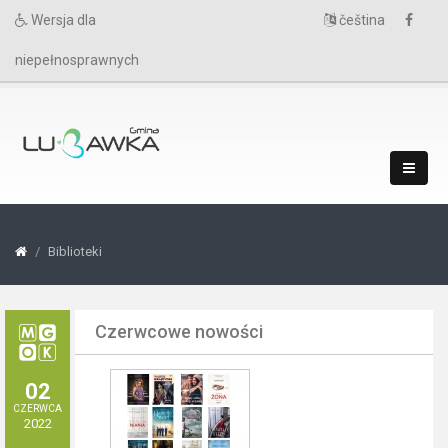
Wersja dla
čeština
niepełnosprawnych
Biblioteki
Czerwcowe nowości
02
CZERWCA
2022