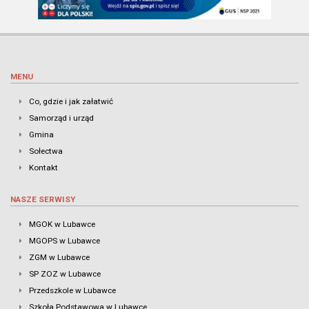
MENU
Co, gdzie i jak załatwić
Samorząd i urząd
Gmina
Sołectwa
Kontakt
NASZE SERWISY
MGOK w Lubawce
MGOPS w Lubawce
ZGM w Lubawce
SP ZOZ w Lubawce
Przedszkole w Lubawce
Szkoła Podstawowa w Lubawce