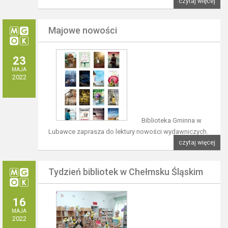
czytaj więcej
Majowe nowości
23
MAJA
2022
Biblioteka Gminna w
Lubawce zaprasza do lektury nowości wydawniczych.
czytaj więcej
Tydzień bibliotek w Chełmsku Śląskim
16
MAJA
2022