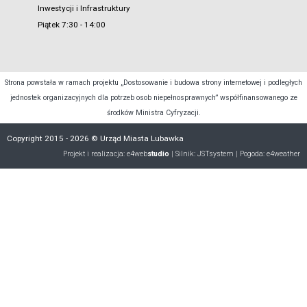
Inwestycji i Infrastruktury
Piątek 7:30 - 14:00
Strona powstała w ramach projektu „Dostosowanie i budowa strony internetowej i podległych
jednostek organizacyjnych dla potrzeb osob niepełnosprawnych” współfinansowanego ze
środków Ministra Cyfryzacji.
Copyright 2015 - 2026 © Urząd Miasta Lubawka
Projekt i realizacja:
e4web
studio
| Silnik:
JSTsystem
| Pogoda:
e4weather