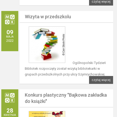
czytaj więcej
Wizyta w przedszkolu
09
MAJA
2022
Ogólnopolski Tydzień
Bibliotek rozpoczęty został wizytą bibliotekarki w
grupach przedszkolnych przy ulicy Szymrychowskiej.
czytaj więcej
Konkurs plastyczny "Bajkowa zakładka
do książki"
28
KWIETNIA