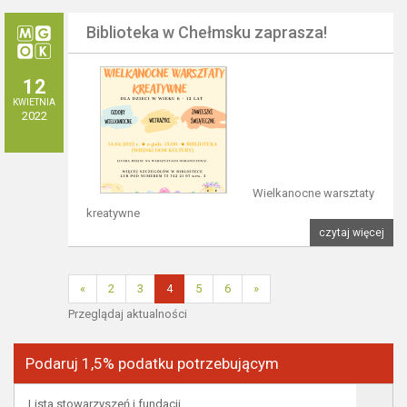
Biblioteka w Chełmsku zaprasza!
12
KWIETNIA
2022
Wielkanocne warsztaty
kreatywne
czytaj więcej
«
2
3
4
5
6
»
Przeglądaj aktualności
Podaruj 1,5% podatku potrzebującym
Lista stowarzyszeń i fundacji