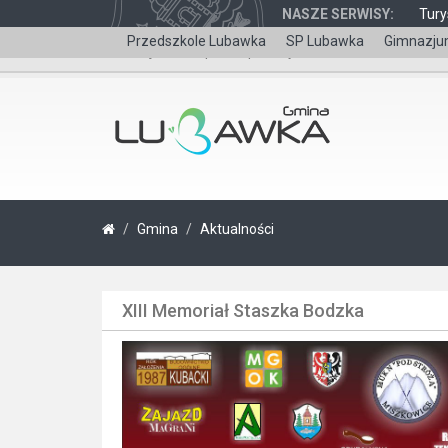
NASZE SERWISY:
Tury
Przedszkole Lubawka
SP Lubawka
Gimnazju
Wersja dla niepełnosprawnych
Gmina
Aktualności
XIII Memoriał Staszka Bodzka