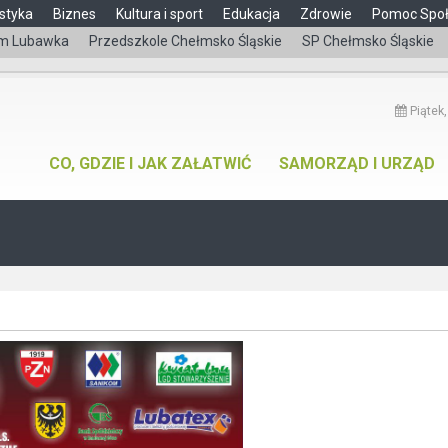
styka
Biznes
Kultura i sport
Edukacja
Zdrowie
Pomoc Spo
m Lubawka
Przedszkole Chełmsko Śląskie
SP Chełmsko Śląskie
Piątek,
CO, GDZIE I JAK ZAŁATWIĆ
SAMORZĄD I URZĄD