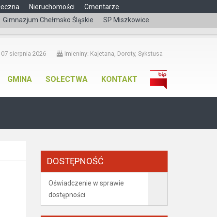
łeczna
Nieruchomości
Cmentarze
Gimnazjum Chełmsko Śląskie
SP Miszkowice
čeština
 07 sierpnia 2026
Imieniny: Kajetana, Doroty, Sykstusa
GMINA
SOŁECTWA
KONTAKT
DOSTĘPNOŚĆ
Oświadczenie w sprawie
dostępności