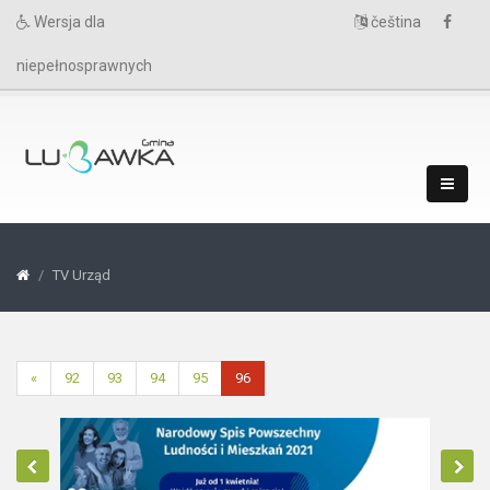
Wersja dla
čeština
niepełnosprawnych
TV Urząd
«
92
93
94
95
96