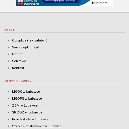
MENU
Co, gdzie i jak załatwić
Samorząd i urząd
Gmina
Sołectwa
Kontakt
NASZE SERWISY
MGOK w Lubawce
MGOPS w Lubawce
ZGM w Lubawce
SP ZOZ w Lubawce
Przedszkole w Lubawce
Szkoła Podstawowa w Lubawce