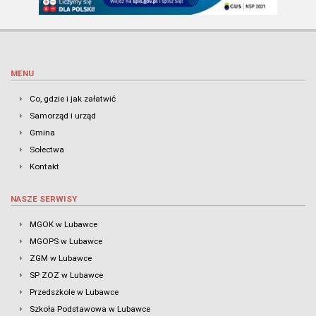
MENU
Co, gdzie i jak załatwić
Samorząd i urząd
Gmina
Sołectwa
Kontakt
NASZE SERWISY
MGOK w Lubawce
MGOPS w Lubawce
ZGM w Lubawce
SP ZOZ w Lubawce
Przedszkole w Lubawce
Szkoła Podstawowa w Lubawce