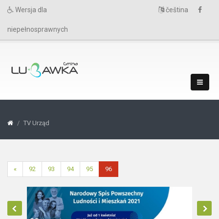
Wersja dla
čeština
niepełnosprawnych
TV Urząd
«
92
93
94
95
96