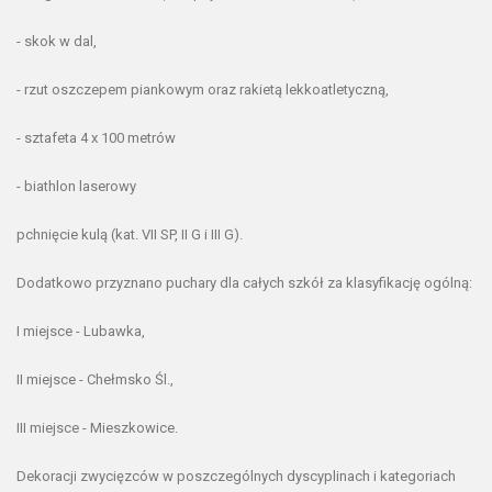
- skok w dal,
- rzut oszczepem piankowym oraz rakietą lekkoatletyczną,
- sztafeta 4 x 100 metrów
- biathlon laserowy
pchnięcie kulą (kat. VII SP, II G i III G).
Dodatkowo przyznano puchary dla całych szkół za klasyfikację ogólną:
I miejsce - Lubawka,
II miejsce - Chełmsko Śl.,
III miejsce - Mieszkowice.
Dekoracji zwycięzców w poszczególnych dyscyplinach i kategoriach