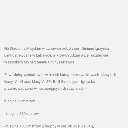
Na Stadionie Miejskim w Lubawce odbyły się I Gminne Igrzyska
Lekkoatletyczne w Lubawce, w których udział wzięli uczniowie
wszystkich szkół z terenu Gminy Lubawka.
Zawodnicy wystartowali w trzech kategoriach wiekowych: klasy I - III,
klasy IV - VI oraz klasy VII SP i II i III Gimnazjum. Igrzyska
przeprowadzono w następujących dyscyplinach: -
bieg na 60 metrów,
- bieg na 600 metrów,
- bieg na 1000 metrów (chłopcy w kat. VII SP, II G i III G),