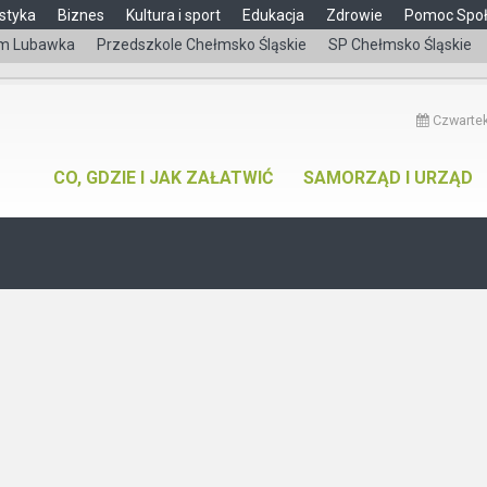
styka
Biznes
Kultura i sport
Edukacja
Zdrowie
Pomoc Spo
m Lubawka
Przedszkole Chełmsko Śląskie
SP Chełmsko Śląskie
Czwartek
CO, GDZIE I JAK ZAŁATWIĆ
SAMORZĄD I URZĄD