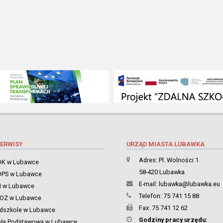
ERWISY
URZĄD MIASTA LUBAWKA
Adres: Pl. Wolności 1
K w Lubawce
58-420 Lubawka
PS w Lubawce
E-mail:
lubawka@lubawka.eu
 w Lubawce
Telefon: 75 741 15 88
ZOZ w Lubawce
Fax: 75 741 12 62
dszkole w Lubawce
Godziny pracy urzędu:
oła Podstawowa w Lubawce