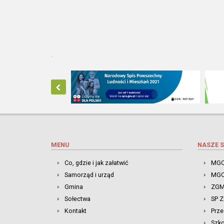
.
MENU
NASZE S
Co, gdzie i jak załatwić
MGO
Samorząd i urząd
MGO
Gmina
ZGM
Sołectwa
SP 
Kontakt
Prze
Szk