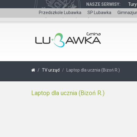
NASZE SERWISY:
Tury
Przedszkole Lubawka
SP Lubawka
Gimnazju
Wersja dla niepełnosprawnych
TV urząd
Laptop dla ucznia (Bizoń R.)
Laptop dla ucznia (Bizoń R.)