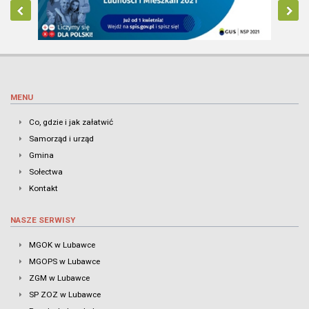
MENU
Co, gdzie i jak załatwić
Samorząd i urząd
Gmina
Sołectwa
Kontakt
NASZE SERWISY
MGOK w Lubawce
MGOPS w Lubawce
ZGM w Lubawce
SP ZOZ w Lubawce