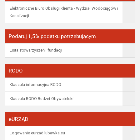
Elektroniczne Biuro Obsługi Klienta - Wydział Wodociągów i
Kanalizacji
Podaruj 1,5% podatku potrzebującym
Lista stowarzyszeń i fundacji
RODO
Klauzula informacyjna RODO
Klauzula RODO Budżet Obywatelski
eURZĄD
Logowanie eurzad.lubawka.eu