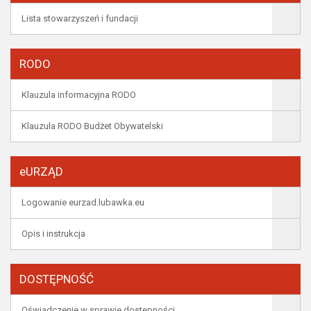
Lista stowarzyszeń i fundacji
RODO
Klauzula informacyjna RODO
Klauzula RODO Budżet Obywatelski
eURZĄD
Logowanie eurzad.lubawka.eu
Opis i instrukcja
DOSTĘPNOŚĆ
Oświadczenie w sprawie dostępności