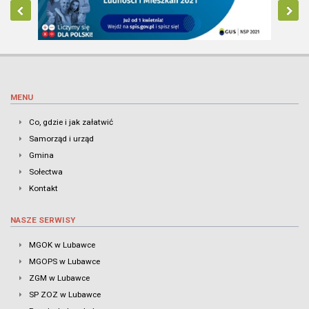
MENU
Co, gdzie i jak załatwić
Samorząd i urząd
Gmina
Sołectwa
Kontakt
NASZE SERWISY
MGOK w Lubawce
MGOPS w Lubawce
ZGM w Lubawce
SP ZOZ w Lubawce