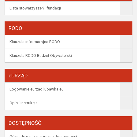
Lista stowarzyszeń i fundacji
RODO
Klauzula informacyjna RODO
Klauzula RODO Budżet Obywatelski
eURZĄD
Logowanie eurzad.lubawka.eu
Opis i instrukcja
DOSTĘPNOŚĆ
Oświadczenie w sprawie dostępności