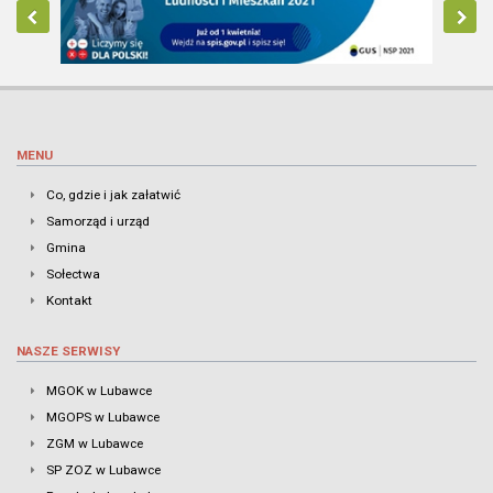
MENU
Co, gdzie i jak załatwić
Samorząd i urząd
Gmina
Sołectwa
Kontakt
NASZE SERWISY
MGOK w Lubawce
MGOPS w Lubawce
ZGM w Lubawce
SP ZOZ w Lubawce