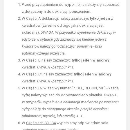
Przed przystąpieniem do wypełnienia należy się zapoznać
z dołączonym do deklaracji pouczeniem.
W
Części A
deklaracji: należy zaznaczyć
tylko jeden
z
kwadratów (zależnie od tego jaka deklaracja jest
składana).
UWAGA. W przypadku wypełniania deklaracji w
edytorze w sytuacji gdy zaznaczy się błędnie jeden z
kwadratów należy go "odznaczyć" ponownie - brak
automatycznego przejścia.
W
Części B
należy zaznaczyć
tylko jeden właściwy
kwadrat.
UWAGA - patrz punkt 1.
W
Części C1
należy zaznaczyć
tylko jeden właściwy
kwadrat.
UWAGA - patrz punkt 1.
W
Części C2
właściwy numer (PESEL, REGON, NIP) - każdą
cyfrę należy wpisać do odpowiedniego okienka.
UWAGA.
W przypadku wypełniania deklaracja w edytorze po wpisaniu
cyfry należy do następnego okienka przejść dowolnie:
tabulatorem, myszką, lub strzałką <- -> .
W
Częściach C3 i C4
wypełniamy odpowiednie pola
wpisując stosowne słowa i liczby.