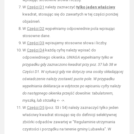
W
Części D1
należy zaznaczyć
tylko jeden właściwy
kwadrat, stosując się do zawartych w tej części poniżej
objaśnień.
W
Części D2
wypełniamy odpowiednie pola wpisując
stosowne dane.
W
Części D3
wpisujemy stosowne słowa i liczby.
W
Części D4
każdą cyfrę należy wpisać do
odpowiedniego okienka.
UWAGA wypełniamy tylko w
przypadku gdy zaznaczono kwadrat przy poz. 37 lub 38 w
Części D1. W sytuacji gdy nie dotyczy ona osoby składającej
oświadczenie należy zostawić puste pole. W przypadku
wypełniania deklaracja w edytorze po wpisaniu cyfry należy
do następnego okienka przejść dowolnie: tabulatorem,
myszką, lub strzałką <- ->.
W
Części D5
(poz. 53 i 54) należy zaznaczyć tylko jeden
właściwy kwadrat stosując się do definicji selektywnej
zbiórki odpadów zawartej w "Regulaminie utrzymania
czystości i porządku na terenie gminy Lubawka". W