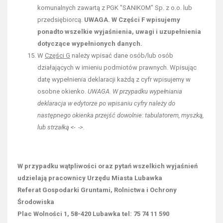
komunalnych zawartą z PGK "SANIKOM" Sp. z o.o. lub
przedsiębiorcą.
UWAGA. W Części F wpisujemy
ponadto wszelkie wyjaśnienia, uwagi i uzupełnienia
dotyczące wypełnionych danych.
W
Części G
należy wpisać dane osób/lub osób
działających w imieniu podmiotów prawnych. Wpisując
datę wypełnienia deklaracji każdą z cyfr wpisujemy w
osobne okienko.
UWAGA. W przypadku wypełniania
deklaracja w edytorze po wpisaniu cyfry należy do
następnego okienka przejść dowolnie: tabulatorem, myszką,
lub strzałką <- ->.
W przypadku wątpliwości oraz pytań wszelkich wyjaśnień
udzielają pracownicy Urzędu Miasta Lubawka
Referat Gospodarki Gruntami, Rolnictwa i Ochrony
Środowiska
Plac Wolności 1, 58-420 Lubawka tel: 75 74 11 590