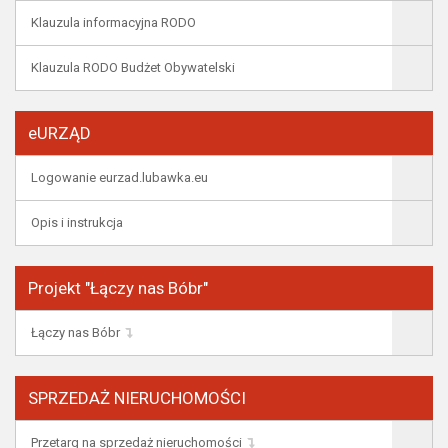
Klauzula informacyjna RODO
Klauzula RODO Budżet Obywatelski
eURZĄD
Logowanie eurzad.lubawka.eu
Opis i instrukcja
Projekt "Łączy nas Bóbr"
Łączy nas Bóbr
SPRZEDAŻ NIERUCHOMOŚCI
Przetarg na sprzedaż nieruchomości