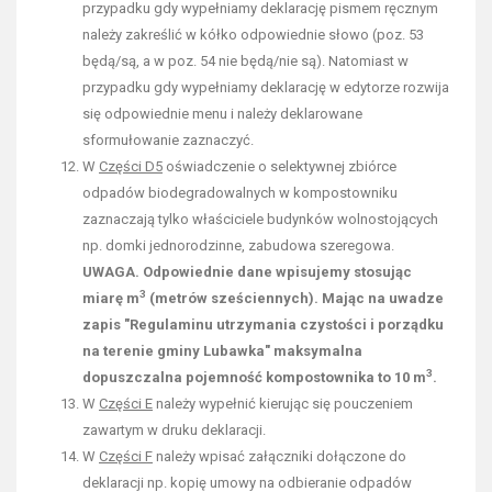
przypadku gdy wypełniamy deklarację pismem ręcznym
należy zakreślić w kółko odpowiednie słowo (poz. 53
będą/są, a w poz. 54 nie będą/nie są). Natomiast w
przypadku gdy wypełniamy deklarację w edytorze rozwija
się odpowiednie menu i należy deklarowane
sformułowanie zaznaczyć.
W
Części D5
oświadczenie o selektywnej zbiórce
odpadów biodegradowalnych w kompostowniku
zaznaczają tylko właściciele budynków wolnostojących
np. domki jednorodzinne, zabudowa szeregowa.
UWAGA. Odpowiednie dane wpisujemy stosując
3
miarę m
(metrów sześciennych). Mając na uwadze
zapis "Regulaminu utrzymania czystości i porządku
na terenie gminy Lubawka" maksymalna
3
dopuszczalna pojemność kompostownika to 10 m
.
W
Części E
należy wypełnić kierując się pouczeniem
zawartym w druku deklaracji.
W
Części F
należy wpisać załączniki dołączone do
deklaracji np. kopię umowy na odbieranie odpadów